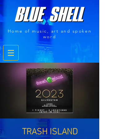
Home of music, art and spoken
word
TRASH ISLAND