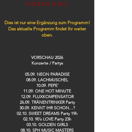
VORSCHAU
Dies ist nur eine Ergänzung zum Programm!
Das aktuelle Programm findet Ihr weiter
oben.
VORSCHAU 2026
Konzerte / Partys​
05.09. NEON PARADISE
08.09. LACHMUSCHEL
10.09. PEPE´
11.09. ONE HOT MINUTE
12.09. FLUXKOMPENSATOR
26.09. TRÄNENTRINKER Party
30.09. KENNT IHR SCHON…?
02.10. SWEET DREAMS Party 19h
02.10. 90´s LOVE Party 23h
03.10. GOLDEN GIRLS
08.10. SPH MUSIC MASTERS