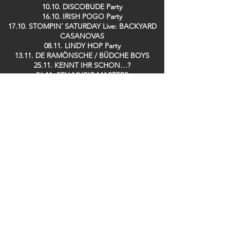
10.10. DISCOBUDE Party
16.10. IRISH POGO Party
17.10. STOMPIN´ SATURDAY Live: BACKYARD
CASANOVAS
08.11. LINDY HOP Party
13.11. DE RAMÖNSCHE / BÜDCHE BOYS
25.11. KENNT IHR SCHON…?
26.11. SPH MUSIC MASTERS
28.11. TRÄNENTRINKER Party
29.11. SPH MUSIC MASTERS
09.12. GUIDO DOSCHE
11.12. SPH MUSIC MASTERS
13.12. DER TO
17.12. Saving TED
19.12. ZOOLOUT
26.12. DISCOBUDE Party
29.12. SILK RABBITS
Bei uns im Club erhältlich: