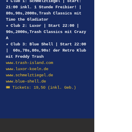
★ Club 1: Schmelztiegel | Start: 
21:00 inkl. 1 Stunde Freibier! | 
80s,90s,2000s,Trash Classics mit 
Timo the Gladiator
★ Club 2: Luxor | Start 22:00 | 
90s,2000s,Trash Classics mit Crazy 
A
★ Club 3: Blue Shell | Start 22:00 
|  60s,70s,80s,90s! der Retro Klub 
mit Freddy Trash
www.trash-island.com
www.luxor-koeln.de
www.schmelztiegel.de
www.blue-shell.de
🎟 Tickets: 19,50 (inkl. Geb.) 