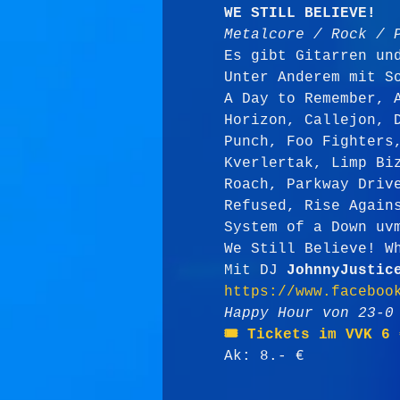
WE STILL BELIEVE!
Metalcore / Rock / 
Es gibt Gitarren un
Unter Anderem mit S
A Day to Remember, 
Horizon, Callejon, 
Punch, Foo Fighters
Kverlertak, Limp Bi
Roach, Parkway Driv
Refused, Rise Again
System of a Down uv
We Still Believe! W
Mit DJ 
JohnnyJustic
https://www.faceboo
Happy Hour von 23-0
🎟️ Tickets im VVK 6 
Ak: 8.- €