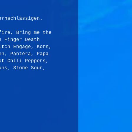
ernachlässigen.
fire, Bring me the 
e Finger Death 
itch Engage, Korn, 
en, Pantera, Papa 
ot Chili Peppers, 
uns, Stone Sour, 