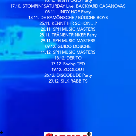
16.10. IRISH POGO Party
17.10. STOMPIN´ SATURDAY Live: BACKYARD CASANOVAS
08.11. LINDY HOP Party
13.11. DE RAMÖNSCHE / BÜDCHE BOYS
25.11. KENNT IHR SCHON…?
26.11. SPH MUSIC MASTERS
28.11. TRÄNENTRINKER Party
29.11. SPH MUSIC MASTERS
09.12. GUIDO DOSCHE
11.12. SPH MUSIC MASTERS
13.12. DER TO
17.12. Saving TED
19.12. ZOOLOUT
26.12. DISCOBUDE Party
29.12. SILK RABBITS
ch: