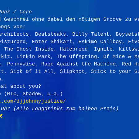
Punk / Core
d Geschrei ohne dabei den nötigen Groove zu v
ongs von:
Architects, Beatsteaks, Billy Talent, Boysets
Disturbed, Enter Shikari, Eskimo Callboy, Fiv
, The Ghost Inside, Hatebreed, Ignite, Killsw
zkit, Linkin Park, The Offspring, Of Mice & M
e, Pennywise, Rage Against the Machine, Red H
st, Sick of it All, Slipknot, Stick to your G
m.
hat about you?
e
 (MTC, Shadow, u.a.)
k.com/djjohnnyjustice/
 Uhr (Alle Longdrinks zum halben Preis)
€ 