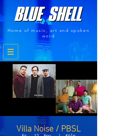
Home of music, art and spoken
word
Villa Noise / PBSL
Fr., 12. Nov.
  |  
Köln