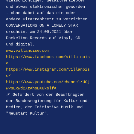
vielschichtiger, detailverliebter 
und etwas elektronischer geworden 
- ohne dabei auf das ein oder 
andere Gitarrenbrett zu verzichten.
CONVERSATIONS ON A LONELY STAR 
erscheint am 24.09.2021 über 
Dackelton Records auf Vinyl, CD 
und digital.
www.villanoise.com
https://www.facebook.com/villa.nois
e
https://www.instagram.com/villanois
e/
https://www.youtube.com/channel/UCj
wPsExwd2XzAhsBX8kslfA
📌 Gefördert von der Beauftragten 
der Bundesregierung für Kultur und 
Medien, der Initiative Musik und 
"Neustart Kultur".