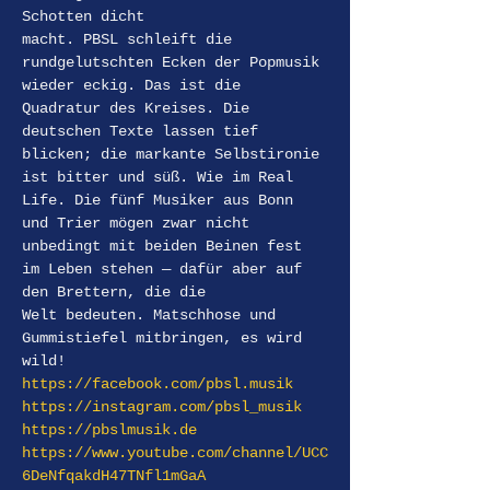
Schotten dicht
macht. PBSL schleift die 
rundgelutschten Ecken der Popmusik 
wieder eckig. Das ist die
Quadratur des Kreises. Die 
deutschen Texte lassen tief 
blicken; die markante Selbstironie
ist bitter und süß. Wie im Real 
Life. Die fünf Musiker aus Bonn 
und Trier mögen zwar nicht
unbedingt mit beiden Beinen fest 
im Leben stehen — dafür aber auf 
den Brettern, die die
Welt bedeuten. Matschhose und 
Gummistiefel mitbringen, es wird 
wild!
https://facebook.com/pbsl.musik
https://instagram.com/pbsl_musik
https://pbslmusik.de
https://www.youtube.com/channel/UCC
6DeNfqakdH47TNfl1mGaA