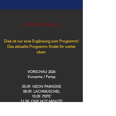
VORSCHAU
Dies ist nur eine Ergänzung zum Programm!
Das aktuelle Programm findet Ihr weiter
oben.
VORSCHAU 2026
Konzerte / Partys​
05.09. NEON PARADISE
08.09. LACHMUSCHEL
10.09. PEPE´
11.09. ONE HOT MINUTE
12.09. FLUXKOMPENSATOR
26.09. TRÄNENTRINKER Party