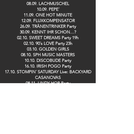
08.09. LACHMUSCHEL
10.09. PEPE´
11.09. ONE HOT MINUTE
12.09. FLUXKOMPENSATOR
26.09. TRÄNENTRINKER Party
30.09. KENNT IHR SCHON…?
02.10. SWEET DREAMS Party 19h
02.10. 90´s LOVE Party 23h
03.10. GOLDEN GIRLS
08.10. SPH MUSIC MASTERS
10.10. DISCOBUDE Party
16.10. IRISH POGO Party
17.10. STOMPIN´ SATURDAY Live: BACKYARD
CASANOVAS
08.11. LINDY HOP Party
13.11. DE RAMÖNSCHE / BÜDCHE BOYS
25.11. KENNT IHR SCHON…?
26.11. SPH MUSIC MASTERS
28.11. TRÄNENTRINKER Party
29.11. SPH MUSIC MASTERS
09.12. GUIDO DOSCHE
11.12. SPH MUSIC MASTERS
13.12. DER TO