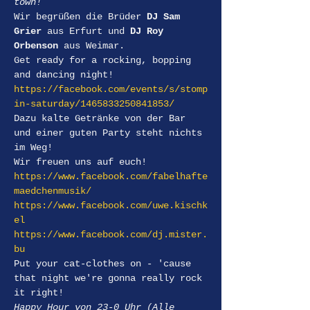
town!
Wir begrüßen die Brüder 
DJ Sam 
Grier
 aus Erfurt und 
DJ Roy 
Orbenson
 aus Weimar.
Get ready for a rocking, bopping 
and dancing night!
https://facebook.com/events/s/stomp
in-saturday/1465833250841853/
Dazu kalte Getränke von der Bar 
und einer guten Party steht nichts 
im Weg!

Wir freuen uns auf euch!
https://www.facebook.com/fabelhafte
maedchenmusik/
https://www.facebook.com/uwe.kischk
el
https://www.facebook.com/dj.mister.
bu
Put your cat-clothes on - 'cause 
that night we're gonna really rock 
it right!
Happy Hour von 23-0 Uhr (Alle 