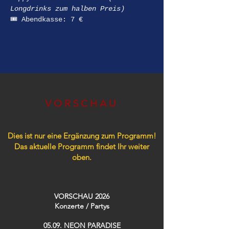
Longdrinks zum halben Preis)
🎟️ Abendkasse: 7 €
VORSCHAU
Dies ist nur eine Ergänzung zum Programm!
Das aktuelle Programm findet Ihr weiter
oben.
VORSCHAU 2026
Konzerte / Partys​
05.09. NEON PARADISE