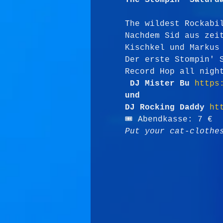
The Stompin' Saturd
The wildest Rockabi
Nachdem Sid aus zei
Kischkel und Markus
Der erste Stompin' 
Record Hop all nigh
DJ Mister Bu 
https
und 
DJ Rocking Daddy 
ht
🎟 Abendkasse: 7 €
Put your cat-clothe