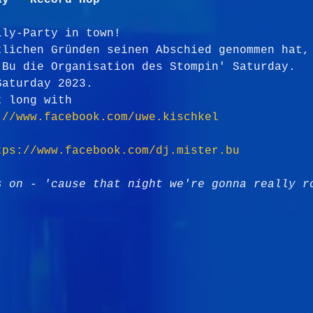
ay – Record Hop
lly-Party in town!
tlichen Gründen seinen Abschied genommen hat,
 Bu die Organisation des Stompin' Saturday.
Saturday 2023.
t long with
://www.facebook.com/uwe.kischkel
tps://www.facebook.com/dj.mister.bu
s on - 'cause that night we're gonna really r