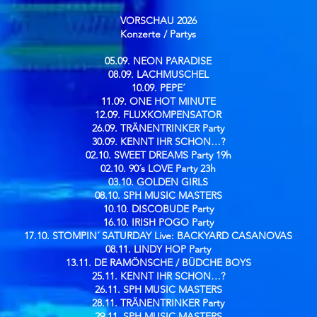
VORSCHAU 2026
Konzerte / Partys​
05.09. NEON PARADISE
08.09. LACHMUSCHEL
10.09. PEPE´
11.09. ONE HOT MINUTE
12.09. FLUXKOMPENSATOR
26.09. TRÄNENTRINKER Party
30.09. KENNT IHR SCHON…?
02.10. SWEET DREAMS Party 19h
02.10. 90´s LOVE Party 23h
03.10. GOLDEN GIRLS
08.10. SPH MUSIC MASTERS
10.10. DISCOBUDE Party
16.10. IRISH POGO Party
17.10. STOMPIN´ SATURDAY Live: BACKYARD CASANOVAS
08.11. LINDY HOP Party
13.11. DE RAMÖNSCHE / BÜDCHE BOYS
25.11. KENNT IHR SCHON…?
26.11. SPH MUSIC MASTERS
28.11. TRÄNENTRINKER Party
29.11. SPH MUSIC MASTERS