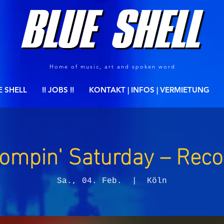
Home of music, art and spoken word
E SHELL
!! JOBS !!
KONTAKT | INFOS | VERMIETUNG
ompin' Saturday – Rec
Sa., 04. Feb.
  |  
Köln