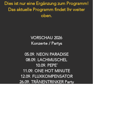
Dies ist nur eine Ergänzung zum Programm!
Das aktuelle Programm findet Ihr weiter
oben.
VORSCHAU 2026
Konzerte / Partys​
05.09. NEON PARADISE
08.09. LACHMUSCHEL
10.09. PEPE´
11.09. ONE HOT MINUTE
12.09. FLUXKOMPENSATOR
26.09. TRÄNENTRINKER Party
30.09. KENNT IHR SCHON…?
02.10. SWEET DREAMS Party 19h
02.10. 90´s LOVE Party 23h
03.10. GOLDEN GIRLS
08.10. SPH MUSIC MASTERS
10.10. DISCOBUDE Party
16.10. IRISH POGO Party
17.10. STOMPIN´ SATURDAY Live: BACKYARD