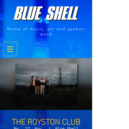
Home of music, art and spoken
word
THE ROYSTON CLUB
Mo., 27. Nov.
  |  
Blue Shell