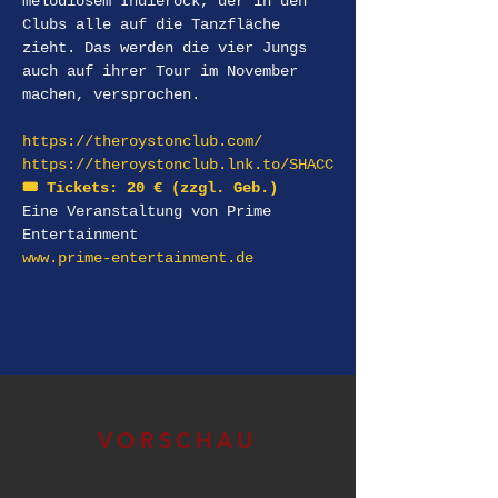
melodiösem Indierock, der in den 
Clubs alle auf die Tanzfläche 
zieht. Das werden die vier Jungs 
auch auf ihrer Tour im November 
https://theroystonclub.com/
https://theroystonclub.lnk.to/SHACC
🎟️ Tickets: 20 € (zzgl. Geb.) 
Eine Veranstaltung von Prime 
Entertainment 
www.prime-entertainment.de
VORSCHAU