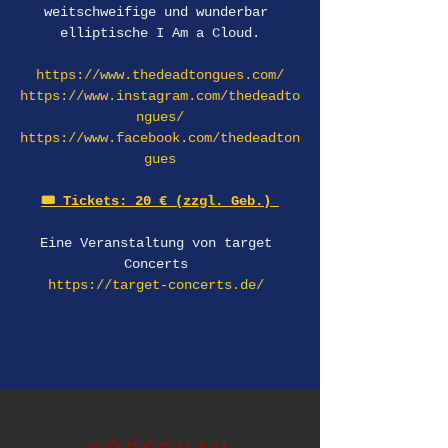
weitschweifige und wunderbar 
elliptische I Am a Cloud.
https://www.thedeadtongues.com/
https://www.instagram.com/thedeadto
ngues/
https://www.facebook.com/thedeadton
gues
🎟️ Tickets: 20 € (zzgl. Geb.) 
Eine Veranstaltung von target 
Concerts 
https://target-concerts.de/