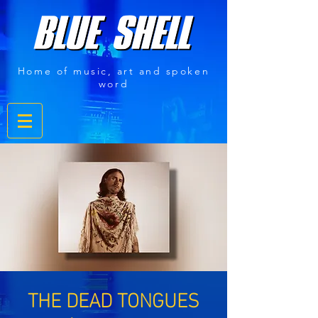
Home of music, art and spoken
word
THE DEAD TONGUES