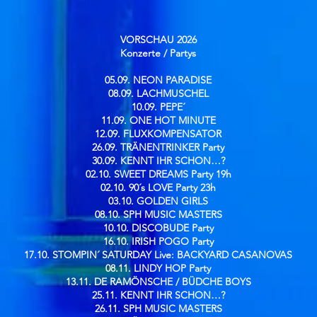
VORSCHAU 2026
Konzerte / Partys​
05.09. NEON PARADISE
08.09. LACHMUSCHEL
10.09. PEPE´
11.09. ONE HOT MINUTE
12.09. FLUXKOMPENSATOR
26.09. TRÄNENTRINKER Party
30.09. KENNT IHR SCHON…?
02.10. SWEET DREAMS Party 19h
02.10. 90´s LOVE Party 23h
03.10. GOLDEN GIRLS
08.10. SPH MUSIC MASTERS
10.10. DISCOBUDE Party
16.10. IRISH POGO Party
17.10. STOMPIN´ SATURDAY Live: BACKYARD CASANOVAS
08.11. LINDY HOP Party
13.11. DE RAMÖNSCHE / BÜDCHE BOYS
25.11. KENNT IHR SCHON…?
26.11. SPH MUSIC MASTERS