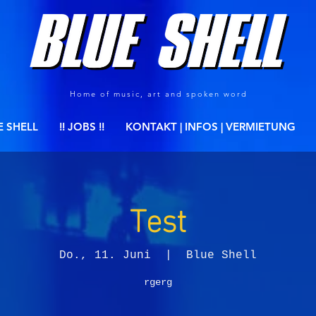
Home of music, art and spoken word
E SHELL
!! JOBS !!
KONTAKT | INFOS | VERMIETUNG
Test
Do., 11. Juni
  |  
Blue Shell
rgerg