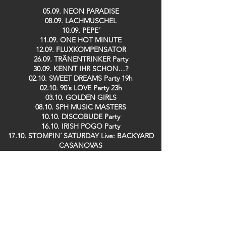
05.09. NEON PARADISE
08.09. LACHMUSCHEL
10.09. PEPE´
11.09. ONE HOT MINUTE
12.09. FLUXKOMPENSATOR
26.09. TRÄNENTRINKER Party
30.09. KENNT IHR SCHON…?
02.10. SWEET DREAMS Party 19h
02.10. 90´s LOVE Party 23h
03.10. GOLDEN GIRLS
08.10. SPH MUSIC MASTERS
10.10. DISCOBUDE Party
16.10. IRISH POGO Party
17.10. STOMPIN´ SATURDAY Live: BACKYARD
CASANOVAS
08.11. LINDY HOP Party
13.11. DE RAMÖNSCHE / BÜDCHE BOYS
25.11. KENNT IHR SCHON…?
26.11. SPH MUSIC MASTERS
28.11. TRÄNENTRINKER Party
29.11. SPH MUSIC MASTERS
09.12. GUIDO DOSCHE
11.12. SPH MUSIC MASTERS