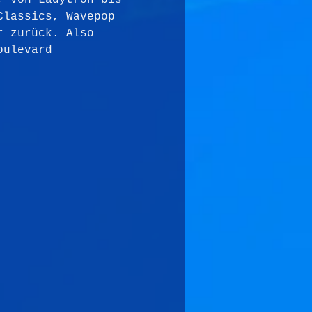
, von Ladytron bis 
Classics, Wavepop 
r zurück. Also 
oulevard 