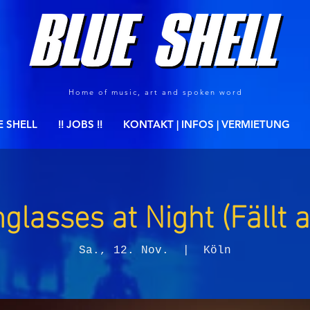
Home of music, art and spoken word
E SHELL
!! JOBS !!
KONTAKT | INFOS | VERMIETUNG
glasses at Night (Fällt a
Sa., 12. Nov.
  |  
Köln