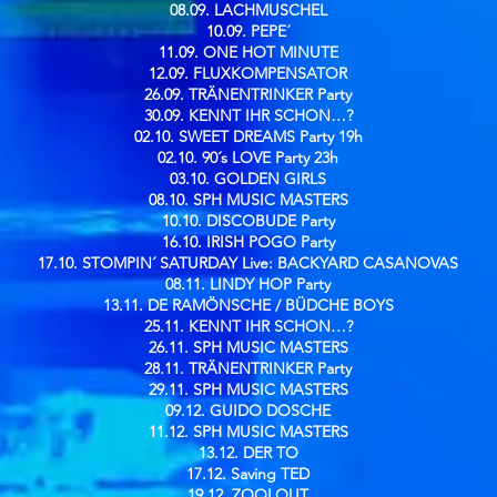
08.09. LACHMUSCHEL
10.09. PEPE´
11.09. ONE HOT MINUTE
12.09. FLUXKOMPENSATOR
26.09. TRÄNENTRINKER Party
30.09. KENNT IHR SCHON…?
02.10. SWEET DREAMS Party 19h
02.10. 90´s LOVE Party 23h
03.10. GOLDEN GIRLS
08.10. SPH MUSIC MASTERS
10.10. DISCOBUDE Party
16.10. IRISH POGO Party
17.10. STOMPIN´ SATURDAY Live: BACKYARD CASANOVAS
08.11. LINDY HOP Party
13.11. DE RAMÖNSCHE / BÜDCHE BOYS
25.11. KENNT IHR SCHON…?
26.11. SPH MUSIC MASTERS
28.11. TRÄNENTRINKER Party
29.11. SPH MUSIC MASTERS
09.12. GUIDO DOSCHE
11.12. SPH MUSIC MASTERS
13.12. DER TO
17.12. Saving TED
19.12. ZOOLOUT