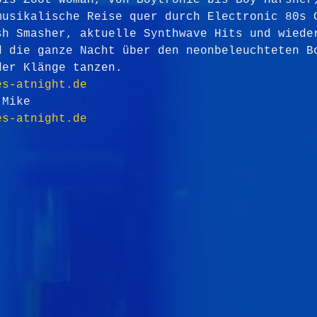
bis Zoot Woman, von Boytronic bis Boy Harsher
musikalische Reise quer durch Electronic 80s 
sh Smasher, aktuelle Synthwave Hits und wiede
d die ganze Nacht über den neonbeleuchteten B
der Klänge tanzen.
es-atnight.de
!Mike
es-atnight.de