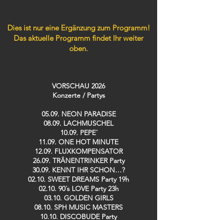
Dies ist nur eine Ergänzung zum Programm!
Das aktuelle Programm findet Ihr weiter
oben.
VORSCHAU 2026
Konzerte / Partys​
05.09. NEON PARADISE
08.09. LACHMUSCHEL
10.09. PEPE´
11.09. ONE HOT MINUTE
12.09. FLUXKOMPENSATOR
26.09. TRÄNENTRINKER Party
30.09. KENNT IHR SCHON…?
02.10. SWEET DREAMS Party 19h
02.10. 90´s LOVE Party 23h
03.10. GOLDEN GIRLS
08.10. SPH MUSIC MASTERS
10.10. DISCOBUDE Party