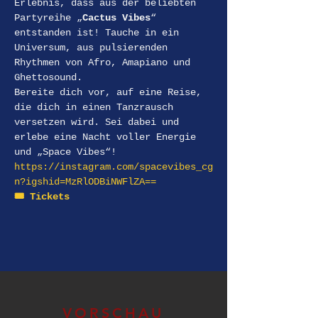
Erlebnis, dass aus der beliebten 
Partyreihe „
Cactus Vibes
“ 
entstanden ist! Tauche in ein 
Universum, aus pulsierenden 
Rhythmen von Afro, Amapiano und 
Ghettosound.
Bereite dich vor, auf eine Reise, 
die dich in einen Tanzrausch 
versetzen wird. Sei dabei und 
erlebe eine Nacht voller Energie 
und „Space Vibes“!
https://instagram.com/spacevibes_cg
n?igshid=MzRlODBiNWFlZA==
🎟️ Tickets
VORSCHAU