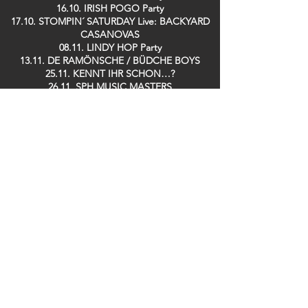
16.10. IRISH POGO Party
17.10. STOMPIN´ SATURDAY Live: BACKYARD
CASANOVAS
08.11. LINDY HOP Party
13.11. DE RAMÖNSCHE / BÜDCHE BOYS
25.11. KENNT IHR SCHON…?
26.11. SPH MUSIC MASTERS
28.11. TRÄNENTRINKER Party
29.11. SPH MUSIC MASTERS
09.12. GUIDO DOSCHE
11.12. SPH MUSIC MASTERS
13.12. DER TO
17.12. Saving TED
19.12. ZOOLOUT
26.12. DISCOBUDE Party
29.12. SILK RABBITS
Bei uns im Club erhältlich: