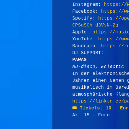
Instagram: 
https://
Facebook: 
https://w
Spotify: 
https://op
CPSqSGh_d3VsN-2g
Apple: 
https://musi
YouTube: 
https://ww
Bandcamp: 
https://r
DJ SUPPORT:
PAWAS
Nu-disco, Eclectic
In der elektronisch
Jahren einen Namen 
musikalisch im Bere
atmosphärische Klän
https://linktr.ee/p
🎟️ Tickets: 10.- Eu
Ak: 15.- Euro