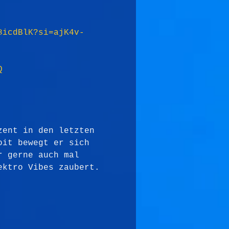
8icdBlK?si=ajK4v-
Q
zent in den letzten 
oit bewegt er sich 
r gerne auch mal 
ektro Vibes zaubert.