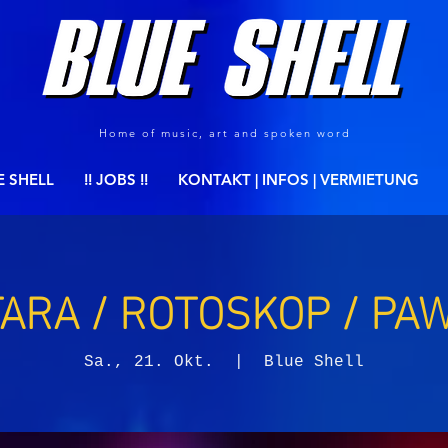
Home of music, art and spoken word
E SHELL
!! JOBS !!
KONTAKT | INFOS | VERMIETUNG
TARA / ROTOSKOP / PA
Sa., 21. Okt.
  |  
Blue Shell