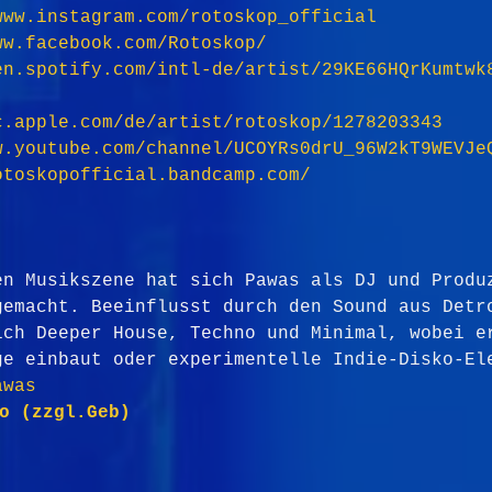
www.instagram.com/rotoskop_official
ww.facebook.com/Rotoskop/
en.spotify.com/intl-de/artist/29KE66HQrKumtwk
c.apple.com/de/artist/rotoskop/1278203343
w.youtube.com/channel/UCOYRs0drU_96W2kT9WEVJe
otoskopofficial.bandcamp.com/
en Musikszene hat sich Pawas als DJ und Produ
gemacht. Beeinflusst durch den Sound aus Detr
ich Deeper House, Techno und Minimal, wobei e
ge einbaut oder experimentelle Indie-Disko-El
awas
ro (zzgl.Geb)