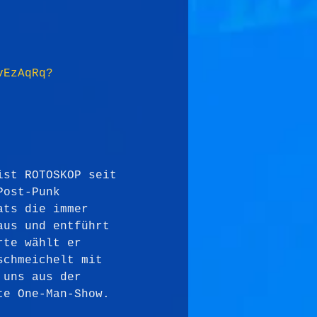
vEzAqRq?
ist ROTOSKOP seit 
Post-Punk 
ats die immer 
aus und entführt 
rte wählt er 
schmeichelt mit 
 uns aus der 
te One-Man-Show.