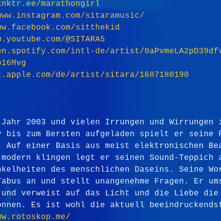
inktr.ee/marathongirl
www.instagram.com/sitaramusic/
ww.facebook.com/sitthekid
w.youtube.com/@SITARA5
en.spotify.com/intl-de/artist/0aPvmeLA2pD39df
b16Mvg
c.apple.com/de/artist/sitara/1687180190
 Jahr 2003 und vielen Irrungen und Wirrungen 
v bis zum Bersten aufgeladen spielt er seine 
. Auf einer Basis aus meist elektronischen Be
 modern klingen legt er seinen Sound-Teppich 
nkelheiten des menschlichen Daseins. Seine Wo
Tabus an und stellt unangenehme Fragen. Er um
 und verweist auf das Licht und die Liebe die
önnen. Es ist wohl die aktuell beeindruckends
ww.rotoskop.me/