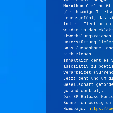
Indietronic Songwri
Marathon Girl
 heißt
gleichnamige Titels
Lebensgefühl, das s
Indie-, Electronica
wieder in den eklek
abwechslungsreichen
Unterstützung liefe
Bass (Headphone Can
sich ziehen.
Inhaltlich geht es 
assoziativ zu poeti
verarbeitet (Surren
Jetzt geht und um d
Gesellschaft geford
go and control).
Das EP Release Konz
Bühne, ehrwürdig um
Homepage: 
https://w