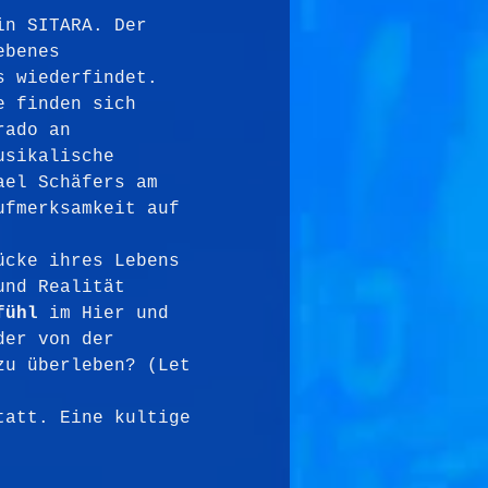
in SITARA. Der 
ebenes 
s wiederfindet. 
e finden sich 
rado an 
usikalische 
ael Schäfers am 
ufmerksamkeit auf 
ücke ihres Lebens 
und Realität 
fühl
 im Hier und 
der von der 
zu überleben? (Let 
tatt. Eine kultige 