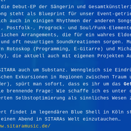
ter
 die Debut-EP der Sängerin und Gesamtkünstler
ong steht als Blueprint für unser Event-getri
ich auch in einigen Rhythmen der anderen Song
-, Postfolk-, Progrock- und Soul/Funk-Element
tischen Arrangements, die für ein wahres Eldo
 und oft neuartigen Soundkreationen sorgen. M
rn Rotoskop (Programming, E-Gitarre) und Mich
dy), die aktuell auch mit eigenen Projekten A
SITARA auch um Substanz. Wenngleich sie Eindr
schen Exkursionen in Regionen zwischen Traum 
der), spürt man sofort, dass es ihr um das 
Ge
ie brennende Frage: Wie schaffe ich es unter 
erten Selbstoptimierung als sinnliches Wesen 
ert findet im legendären Blue Shell in Köln s
 einen Abend in SITARAs Welt einzutauchen…
ww.sitaramusic.de/