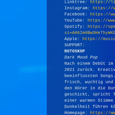
Linktree: 
https://l
Instagram: 
https://
Facebook: 
https://w
YouTube: 
https://ww
Spotify: 
https://op
si=A86Im8BwSHeThyWK
Apple: 
https://musi
SUPPORT:
ROTOSKOP
Dark Mood Pop
Nach einem Debüt im
2021 zurück. Kreati
beeinflussten Songs
frisch, wuchtig und
den Hörer in die Du
geschickt, spricht 
einer warmen Stimme
Dunkelheit führen k
Homepage: 
https://w