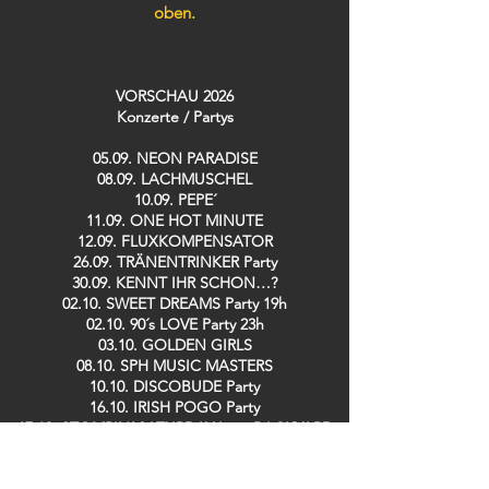
oben.
VORSCHAU 2026
Konzerte / Partys​
05.09. NEON PARADISE
08.09. LACHMUSCHEL
10.09. PEPE´
11.09. ONE HOT MINUTE
12.09. FLUXKOMPENSATOR
26.09. TRÄNENTRINKER Party
30.09. KENNT IHR SCHON…?
02.10. SWEET DREAMS Party 19h
02.10. 90´s LOVE Party 23h
03.10. GOLDEN GIRLS
08.10. SPH MUSIC MASTERS
10.10. DISCOBUDE Party
16.10. IRISH POGO Party
17.10. STOMPIN´ SATURDAY Live: BACKYARD
CASANOVAS
08.11. LINDY HOP Party