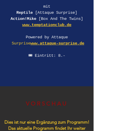
mit
Reptile
 [Attaque Surprise]
Action!Mike
 [Box And The Twins]
www.temptationclub.de
Powered by Attaque
Surprise
www.attaque-surprise.de
🎟️ Eintritt: 8.-
VORSCHAU
Dies ist nur eine Ergänzung zum Programm!
Das aktuelle Programm findet Ihr weiter