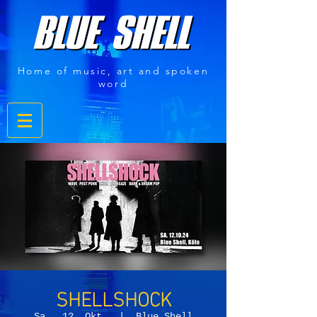
Home of music, art and spoken
word
SHELLSHOCK
Sa., 12. Okt.
  |  
Blue Shell