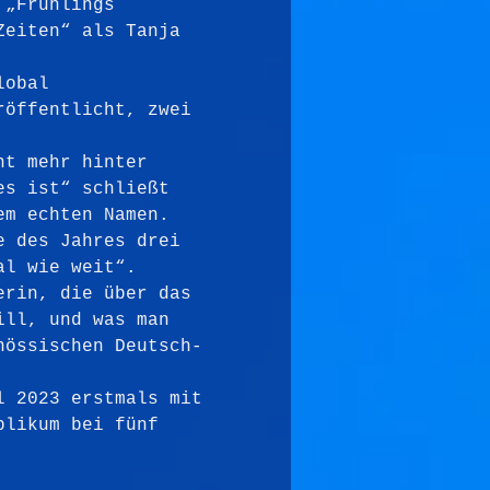
 „Frühlings 
Zeiten“ als Tanja 
lobal 
röffentlicht, zwei 
ht mehr hinter 
es ist“ schließt 
em echten Namen. 
e des Jahres drei 
al wie weit“.
erin, die über das 
ill, und was man 
nössischen Deutsch-
l 2023 erstmals mit 
blikum bei fünf 