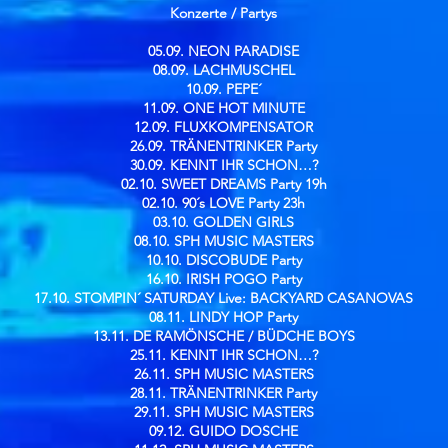
Konzerte / Partys​
05.09. NEON PARADISE
08.09. LACHMUSCHEL
10.09. PEPE´
11.09. ONE HOT MINUTE
12.09. FLUXKOMPENSATOR
26.09. TRÄNENTRINKER Party
30.09. KENNT IHR SCHON…?
02.10. SWEET DREAMS Party 19h
02.10. 90´s LOVE Party 23h
03.10. GOLDEN GIRLS
08.10. SPH MUSIC MASTERS
10.10. DISCOBUDE Party
16.10. IRISH POGO Party
17.10. STOMPIN´ SATURDAY Live: BACKYARD CASANOVAS
08.11. LINDY HOP Party
13.11. DE RAMÖNSCHE / BÜDCHE BOYS
25.11. KENNT IHR SCHON…?
26.11. SPH MUSIC MASTERS
28.11. TRÄNENTRINKER Party
29.11. SPH MUSIC MASTERS
09.12. GUIDO DOSCHE