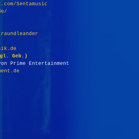
k.com/Sentamusic
de/
iraundleander
sik.de
gl. Geb.) 
von Prime Entertainment 
ment.de