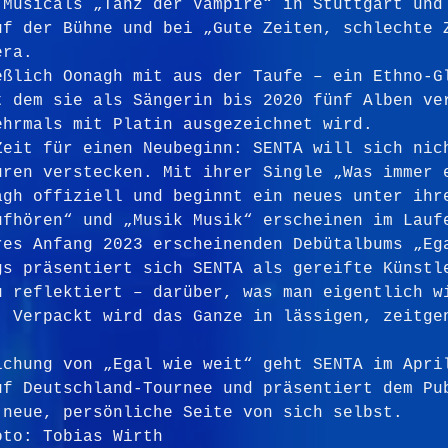
 Musicals „Tanz der Vampire“ in Stuttgart und
uf der Bühne und bei „Gute Zeiten, schlechte 
era.
eßlich Oonagh mit aus der Taufe – ein Ethno-G
t dem sie als Sängerin bis 2020 fünf Alben ve
ehrmals mit Platin ausgezeichnet wird.
Zeit für einen Neubeginn: SENTA will sich nic
uren verstecken. Mit ihrer Single „Was immer 
agh offiziell und beginnt ein neues unter ihr
ufhören“ und „Musik Musik“ erscheinen im Lauf
res Anfang 2023 erscheinenden Debütalbums „Eg
gs präsentiert sich SENTA als gereifte Künstl
u reflektiert – darüber, was man eigentlich w
. Verpackt wird das Ganze in lässigen, zeitge
ichung von „Egal wie weit“ geht SENTA im Apri
uf Deutschland-Tournee und präsentiert dem Pu
 neue, persönliche Seite von sich selbst.
oto: Tobias Wirth