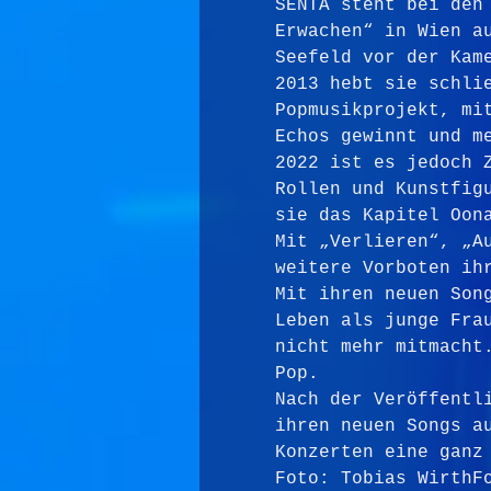
SENTA steht bei den
Erwachen“ in Wien a
Seefeld vor der Kam
2013 hebt sie schli
Popmusikprojekt, mi
Echos gewinnt und m
2022 ist es jedoch 
Rollen und Kunstfig
sie das Kapitel Oon
Mit „Verlieren“, „A
weitere Vorboten ih
Mit ihren neuen Son
Leben als junge Fra
nicht mehr mitmacht
Pop.
Nach der Veröffentl
ihren neuen Songs a
Konzerten eine ganz
Foto: Tobias WirthF