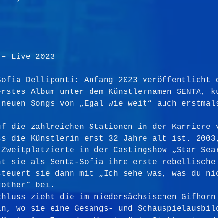
 – Live 2023
Sofia Delliponti: Anfang 2023 veröffentlicht 
erstes Album unter dem Künstlernamen SENTA, k
 neuen Songs von „Egal wie weit“ auch erstmal
uf die zahlreichen Stationen in der Karriere 
ss die Künstlerin erst 32 Jahre alt ist. 2003
 Zweitplatzierte in der Castingshow „Star Sea
ht sie als Senta-Sofia ihre erste rebellische
steuert sie dann mit „Ich sehe was, was du ni
rother“ bei.
chluss zieht die im niedersächsischen Gifhorn
in, wo sie eine Gesangs- und Schauspielausbil