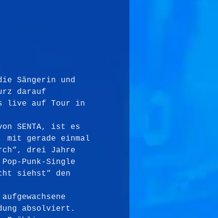
die Sängerin und 
urz darauf 
s live auf Tour in 
von SENTA, ist es 
, mit gerade einmal 
rch“, drei Jahre 
 Pop-Punk-Single 
cht siehst“ den 
 aufgewachsene 
dung absolviert. 