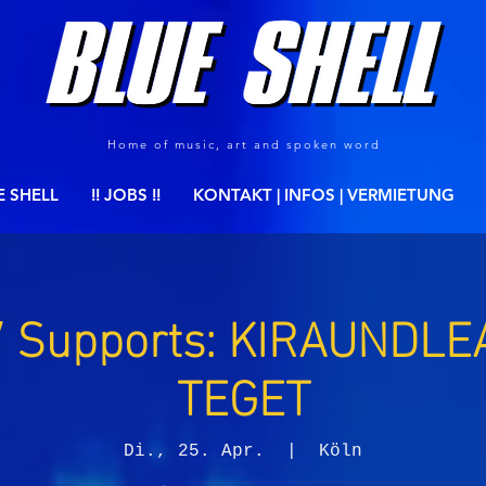
Home of music, art and spoken word
E SHELL
!! JOBS !!
KONTAKT | INFOS | VERMIETUNG
/ Supports: KIRAUNDLE
TEGET
Di., 25. Apr.
  |  
Köln