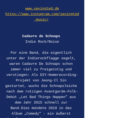
www.savingted.de
https://www.instagram.com/savingted
_music/
Cadavre de Schnaps 
Indie Rock/Noise
Für eine Band, die eigentlich 
unter der Indierockflagge segelt, 
waren Cadavre De Schnaps schon 
immer viel zu freigeistig und 
verstiegen: Als DIY-Homerecording-
Projekt von Jeong-Il Sin 
gestartet, wuchs die Schnapsleiche 
nach dem rotzigen Avantgarde-Folk-
Debüt „Let Bad Things Happen” aus 
dem Jahr 2015 schnell zur 
Band.Dies mündete 2019 in das 
Album „Comedy” - ein äußerst 