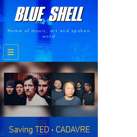
Home of music, art and spoken
word
Saving TED ‧ CADAVRE