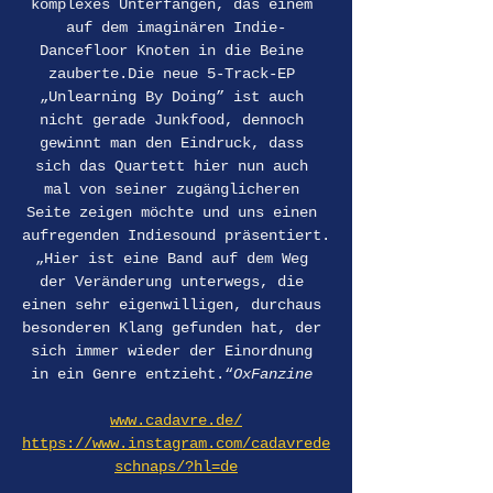
komplexes Unterfangen, das einem 
auf dem imaginären Indie-
Dancefloor Knoten in die Beine 
zauberte.Die neue 5-Track-EP 
„Unlearning By Doing” ist auch 
nicht gerade Junkfood, dennoch 
gewinnt man den Eindruck, dass 
sich das Quartett hier nun auch 
mal von seiner zugänglicheren 
Seite zeigen möchte und uns einen 
aufregenden Indiesound präsentiert.
„Hier ist eine Band auf dem Weg 
der Veränderung unterwegs, die 
einen sehr eigenwilligen, durchaus 
besonderen Klang gefunden hat, der 
sich immer wieder der Einordnung 
in ein Genre entzieht.“
OxFanzine 
www.cadavre.de/
https://www.instagram.com/cadavrede
schnaps/?hl=de