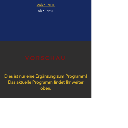
Vvk: 10€
Ak: 15€
VORSCHAU
Dies ist nur eine Ergänzung zum Programm!
Das aktuelle Programm findet Ihr weiter
oben.
VORSCHAU 2026
Konzerte / Partys​
05.09. NEON PARADISE