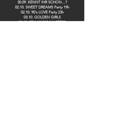
30.09. KENNT IHR SCHON…?
02.10. SWEET DREAMS Party 19h
02.10. 90´s LOVE Party 23h
03.10. GOLDEN GIRLS
08.10. SPH MUSIC MASTERS
10.10. DISCOBUDE Party
16.10. IRISH POGO Party
17.10. STOMPIN´ SATURDAY Live: BACKYARD
CASANOVAS
08.11. LINDY HOP Party
13.11. DE RAMÖNSCHE / BÜDCHE BOYS
25.11. KENNT IHR SCHON…?
26.11. SPH MUSIC MASTERS
28.11. TRÄNENTRINKER Party
29.11. SPH MUSIC MASTERS
09.12. GUIDO DOSCHE
11.12. SPH MUSIC MASTERS
13.12. DER TO
17.12. Saving TED
19.12. ZOOLOUT
26.12. DISCOBUDE Party
29.12. SILK RABBITS
Bei uns im Club erhältlich: