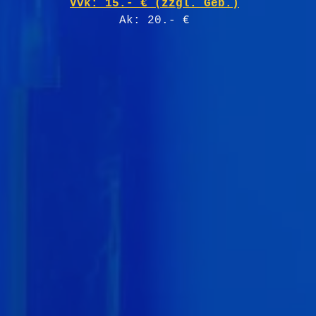
Vvk: 15.- € (zzgl. Geb.)
Ak: 20.- € 