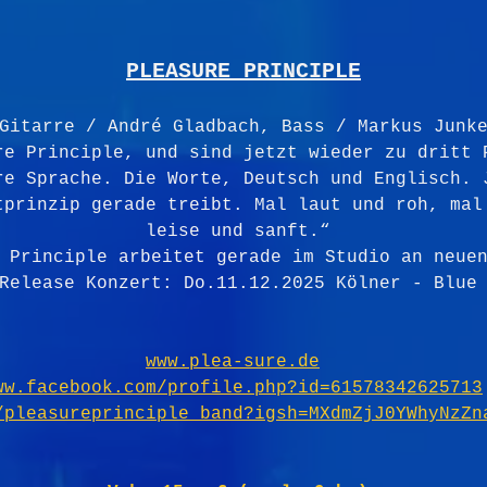
PLEASURE PRINCIPLE
Gitarre / André Gladbach, Bass / Markus Junk
re Principle, und sind jetzt wieder zu dritt 
re Sprache. Die Worte, Deutsch und Englisch. 
tprinzip gerade treibt. Mal laut und roh, mal
leise und sanft.“ 
 Principle arbeitet gerade im Studio an neue
Release Konzert: Do.11.12.2025 Kölner - Blue
www.plea-sure.de
ww.facebook.com/profile.php?id=61578342625713
/pleasureprinciple_band?igsh=MXdmZjJ0YWhyNzZn