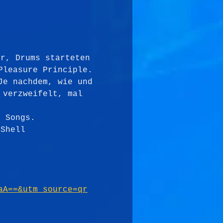
er, Drums starteten 
Pleasure Principle. 
Je nachdem, wie und 
 verzweifelt, mal 
n Songs. 
 Shell 
aA==&utm_source=qr