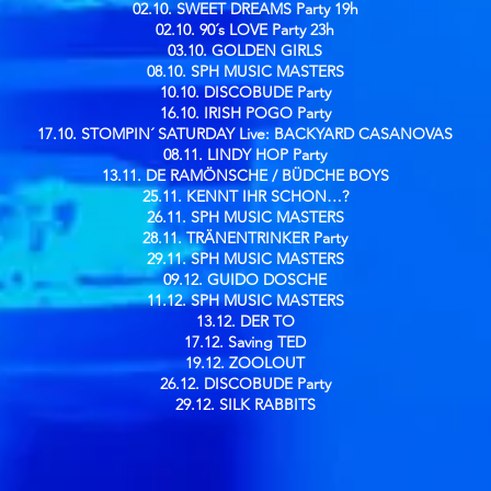
02.10. SWEET DREAMS Party 19h
02.10. 90´s LOVE Party 23h
03.10. GOLDEN GIRLS
08.10. SPH MUSIC MASTERS
10.10. DISCOBUDE Party
16.10. IRISH POGO Party
17.10. STOMPIN´ SATURDAY Live: BACKYARD CASANOVAS
08.11. LINDY HOP Party
13.11. DE RAMÖNSCHE / BÜDCHE BOYS
25.11. KENNT IHR SCHON…?
26.11. SPH MUSIC MASTERS
28.11. TRÄNENTRINKER Party
29.11. SPH MUSIC MASTERS
09.12. GUIDO DOSCHE
11.12. SPH MUSIC MASTERS
13.12. DER TO
17.12. Saving TED
19.12. ZOOLOUT
26.12. DISCOBUDE Party
29.12. SILK RABBITS