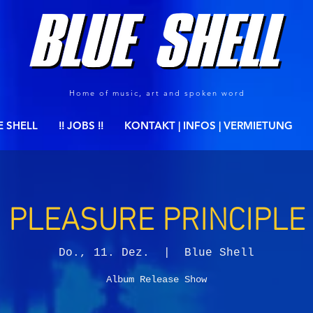
Home of music, art and spoken word
E SHELL
!! JOBS !!
KONTAKT | INFOS | VERMIETUNG
PLEASURE PRINCIPLE
Do., 11. Dez.
  |  
Blue Shell
Album Release Show