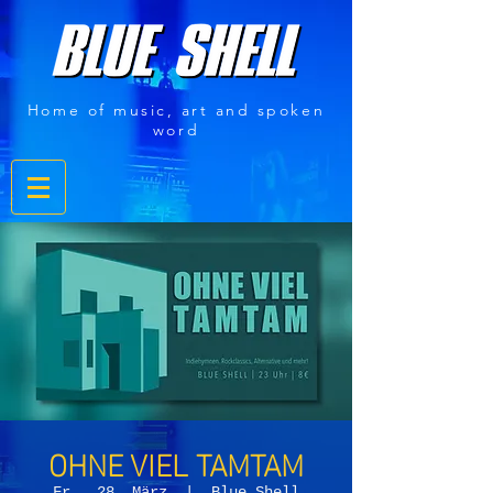
Home of music, art and spoken
word
OHNE VIEL TAMTAM
Fr., 28. März
  |  
Blue Shell