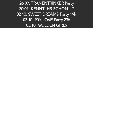
26.09. TRÄNENTRINKER Party
30.09. KENNT IHR SCHON…?
02.10. SWEET DREAMS Party 19h
02.10. 90´s LOVE Party 23h
03.10. GOLDEN GIRLS
08.10. SPH MUSIC MASTERS
10.10. DISCOBUDE Party
16.10. IRISH POGO Party
17.10. STOMPIN´ SATURDAY Live: BACKYARD
CASANOVAS
08.11. LINDY HOP Party
13.11. DE RAMÖNSCHE / BÜDCHE BOYS
25.11. KENNT IHR SCHON…?
26.11. SPH MUSIC MASTERS
28.11. TRÄNENTRINKER Party
29.11. SPH MUSIC MASTERS
09.12. GUIDO DOSCHE
11.12. SPH MUSIC MASTERS
13.12. DER TO
17.12. Saving TED
19.12. ZOOLOUT
26.12. DISCOBUDE Party
29.12. SILK RABBITS