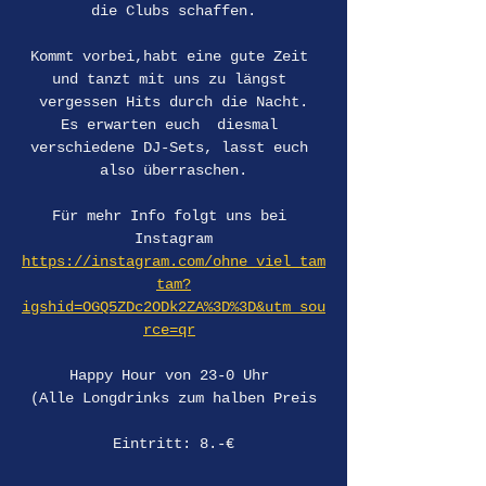
die Clubs schaffen.
Kommt vorbei,habt eine gute Zeit 
und tanzt mit uns zu längst 
vergessen Hits durch die Nacht.
Es erwarten euch  diesmal 
verschiedene DJ-Sets, lasst euch 
also überraschen.
Für mehr Info folgt uns bei 
Instagram
https://instagram.com/ohne_viel_tam
tam?
igshid=OGQ5ZDc2ODk2ZA%3D%3D&utm_sou
rce=qr
Happy Hour von 23-0 Uhr 
(Alle Longdrinks zum halben Preis
Eintritt: 8.-€