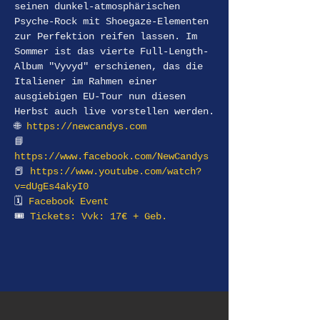
seinen dunkel-atmosphärischen 
Psyche-Rock mit Shoegaze-Elementen 
zur Perfektion reifen lassen. Im 
Sommer ist das vierte Full-Length-
Album "Vyvyd" erschienen, das die 
Italiener im Rahmen einer 
ausgiebigen EU-Tour nun diesen 
Herbst auch live vorstellen werden.
🌐 
https://newcandys.com
📘
https://www.facebook.com/NewCandys
📕 
https://www.youtube.com/watch?
v=dUgEs4akyI0
🗓 
Facebook Event
🎟 
Tickets: Vvk: 17€ + Geb.