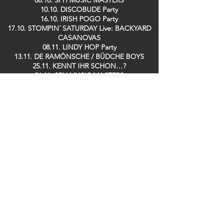
08.10. SPH MUSIC MASTERS
10.10. DISCOBUDE Party
16.10. IRISH POGO Party
17.10. STOMPIN´ SATURDAY Live: BACKYARD
CASANOVAS
08.11. LINDY HOP Party
13.11. DE RAMÖNSCHE / BÜDCHE BOYS
25.11. KENNT IHR SCHON…?
26.11. SPH MUSIC MASTERS
28.11. TRÄNENTRINKER Party
29.11. SPH MUSIC MASTERS
09.12. GUIDO DOSCHE
11.12. SPH MUSIC MASTERS
13.12. DER TO
17.12. Saving TED
19.12. ZOOLOUT
26.12. DISCOBUDE Party
29.12. SILK RABBITS
Bei uns im Club erhältlich: