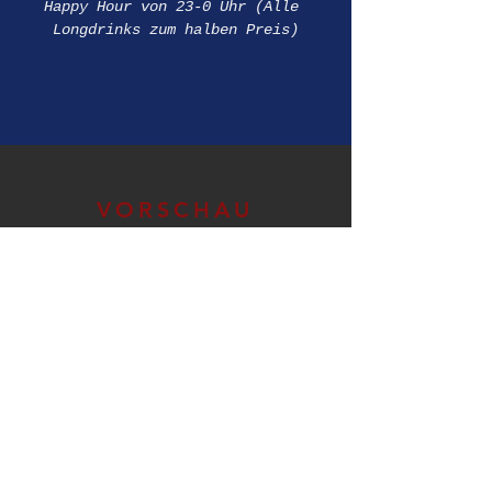
Happy Hour von 23-0 Uhr (Alle 
Longdrinks zum halben Preis)
VORSCHAU
Dies ist nur eine Ergänzung zum Programm!
Das aktuelle Programm findet Ihr weiter
oben.
VORSCHAU 2026
Konzerte / Partys​
05.09. NEON PARADISE