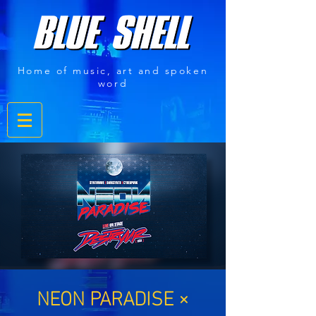
Home of music, art and spoken
word
NEON PARADISE ×