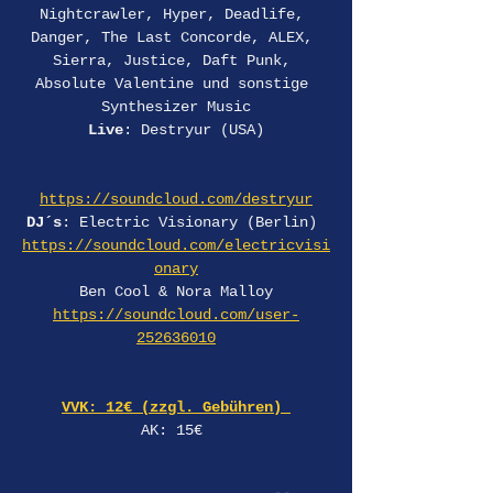
Nightcrawler, Hyper, Deadlife, 
Danger, The Last Concorde, ALEX, 
Sierra, Justice, Daft Punk, 
Absolute Valentine und sonstige 
Synthesizer Music
Live
: Destryur (USA)
https://soundcloud.com/destryur
DJ´s
: Electric Visionary (Berlin) 
https://soundcloud.com/electricvisi
onary
Ben Cool & Nora Malloy
https://soundcloud.com/user-
252636010
VVK: 12€ (zzgl. Gebühren) 
AK: 15€ 