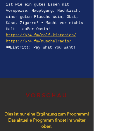
ist wie ein gutes Essen mit 
Vorspeise, Hauptgang, Nachtisch, 
einer guten Flasche Wein, Obst, 
Käse, Zigarre! • Macht vor nichts 
Halt – außer Oasis!
https://674.fm/rolf-kistenich/
https://674.fm/muschelradio/
🎟️Eintritt: Pay What You Want!
VORSCHAU
Dies ist nur eine Ergänzung zum Programm!
Das aktuelle Programm findet Ihr weiter
oben.