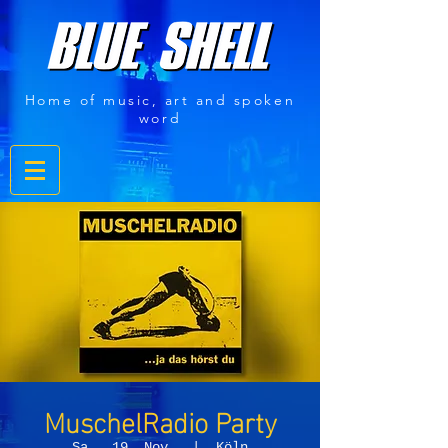
Home of music, art and spoken
word
MuschelRadio Party
Sa., 19. Nov.
  |  
Köln