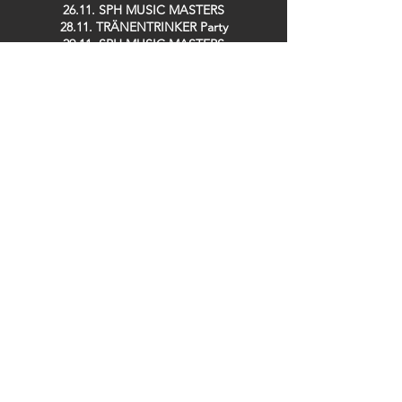
26.11. SPH MUSIC MASTERS
28.11. TRÄNENTRINKER Party
29.11. SPH MUSIC MASTERS
09.12. GUIDO DOSCHE
11.12. SPH MUSIC MASTERS
13.12. DER TO
17.12. Saving TED
19.12. ZOOLOUT
26.12. DISCOBUDE Party
29.12. SILK RABBITS
Bei uns im Club erhältlich:
Gefördert von: