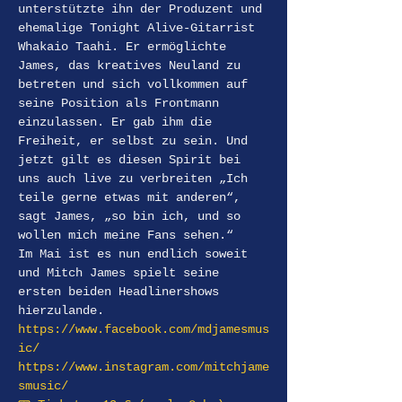
unterstützte ihn der Produzent und 
ehemalige Tonight Alive-Gitarrist 
Whakaio Taahi. Er ermöglichte 
James, das kreatives Neuland zu 
betreten und sich vollkommen auf 
seine Position als Frontmann 
einzulassen. Er gab ihm die 
Freiheit, er selbst zu sein. Und 
jetzt gilt es diesen Spirit bei 
uns auch live zu verbreiten „Ich 
teile gerne etwas mit anderen“, 
sagt James, „so bin ich, und so 
wollen mich meine Fans sehen.“

Im Mai ist es nun endlich soweit 
und Mitch James spielt seine 
ersten beiden Headlinershows 
hierzulande.
https://www.facebook.com/mdjamesmus
ic/
https://www.instagram.com/mitchjame
smusic/