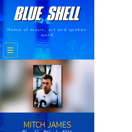
Home of music, art and spoken
word
MITCH JAMES
Mi., 17. Mai
  |  
Köln