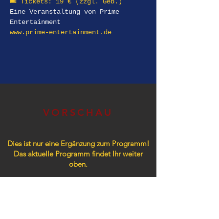
🎟 Tickets: 19 € (zzgl. Geb.) 
Eine Veranstaltung von Prime 
Entertainment 
www.prime-entertainment.de
VORSCHAU
Dies ist nur eine Ergänzung zum Programm!
Das aktuelle Programm findet Ihr weiter
oben.
VORSCHAU 2026
Konzerte / Partys​