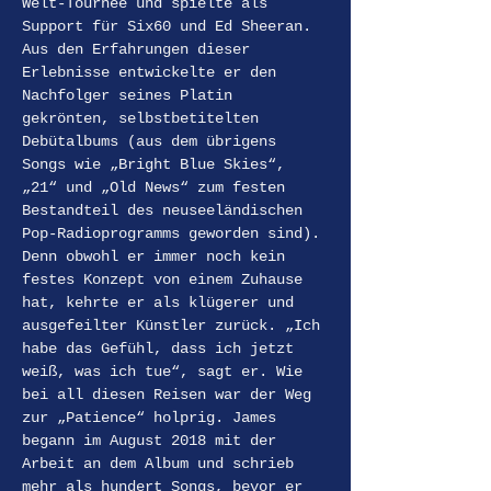
Welt-Tournee und spielte als 
Support für Six60 und Ed Sheeran. 
Aus den Erfahrungen dieser 
Erlebnisse entwickelte er den 
Nachfolger seines Platin 
gekrönten, selbstbetitelten 
Debütalbums (aus dem übrigens 
Songs wie „Bright Blue Skies“, 
„21“ und „Old News“ zum festen 
Bestandteil des neuseeländischen 
Pop-Radioprogramms geworden sind). 
Denn obwohl er immer noch kein 
festes Konzept von einem Zuhause 
hat, kehrte er als klügerer und 
ausgefeilter Künstler zurück. „Ich 
habe das Gefühl, dass ich jetzt 
weiß, was ich tue“, sagt er. Wie 
bei all diesen Reisen war der Weg 
zur „Patience“ holprig. James 
begann im August 2018 mit der 
Arbeit an dem Album und schrieb 
mehr als hundert Songs, bevor er 