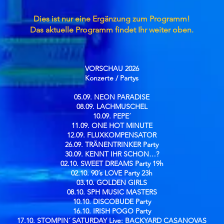
Dies ist nur eine Ergänzung zum Programm!
Das aktuelle Programm findet Ihr weiter oben.
VORSCHAU 2026
Konzerte / Partys​
05.09. NEON PARADISE
08.09. LACHMUSCHEL
10.09. PEPE´
11.09. ONE HOT MINUTE
12.09. FLUXKOMPENSATOR
26.09. TRÄNENTRINKER Party
30.09. KENNT IHR SCHON…?
02.10. SWEET DREAMS Party 19h
02.10. 90´s LOVE Party 23h
03.10. GOLDEN GIRLS
08.10. SPH MUSIC MASTERS
10.10. DISCOBUDE Party
16.10. IRISH POGO Party
17.10. STOMPIN´ SATURDAY Live: BACKYARD CASANOVAS