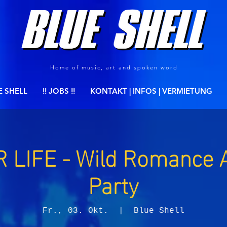
Home of music, art and spoken word
E SHELL
!! JOBS !!
KONTAKT | INFOS | VERMIETUNG
 LIFE - Wild Romance 
Party
Fr., 03. Okt.
  |  
Blue Shell