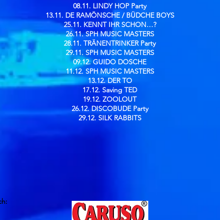
08.11. LINDY HOP Party
13.11. DE RAMÖNSCHE / BÜDCHE BOYS
25.11. KENNT IHR SCHON…?
26.11. SPH MUSIC MASTERS
28.11. TRÄNENTRINKER Party
29.11. SPH MUSIC MASTERS
09.12. GUIDO DOSCHE
11.12. SPH MUSIC MASTERS
13.12. DER TO
17.12. Saving TED
19.12. ZOOLOUT
26.12. DISCOBUDE Party
29.12. SILK RABBITS
ch: