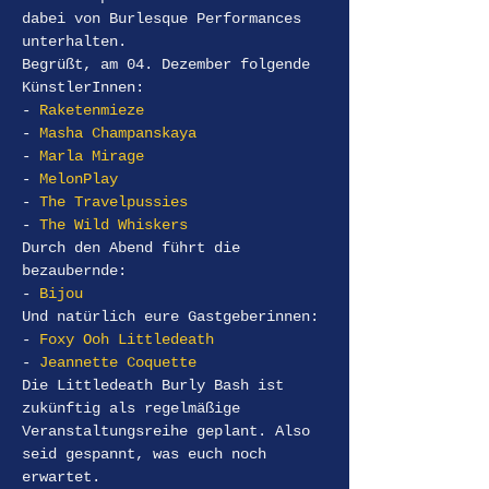
dabei von Burlesque Performances 
unterhalten.
Begrüßt, am 04. Dezember folgende 
KünstlerInnen:
- 
Raketenmieze
- 
Masha Champanskaya
- 
Marla Mirage
- 
MelonPlay
- 
The Travelpussies
- 
The Wild Whiskers
Durch den Abend führt die 
bezaubernde:
- 
Bijou
Und natürlich eure Gastgeberinnen:
- 
Foxy Ooh Littledeath
- 
Jeannette Coquette
Die Littledeath Burly Bash ist 
zukünftig als regelmäßige 
Veranstaltungsreihe geplant. Also 
seid gespannt, was euch noch 
erwartet.