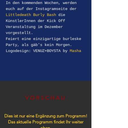
In den kommenden Wochen, werden 
euch auf der Instagramseite der 
Littledeath Burly Bash
 die 
KünstlerInnen der Kick Off 
Veranstaltung im Dezember 
vorgestellt.
Feiert eine einzigartige burleske 
Party, als gäb's kein Morgen.
Logodesign: VENUZ+BOYSTA by 
Masha
VORSCHAU
Dies ist nur eine Ergänzung zum Programm!
Das aktuelle Programm findet Ihr weiter
oben.