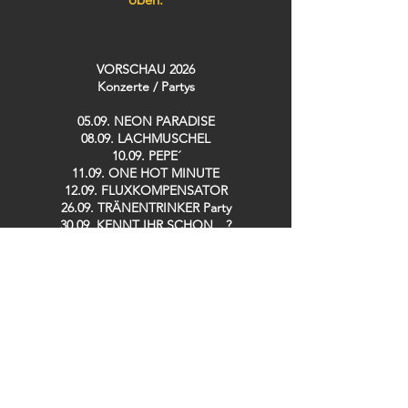
VORSCHAU 2026
Konzerte / Partys​
05.09. NEON PARADISE
08.09. LACHMUSCHEL
10.09. PEPE´
11.09. ONE HOT MINUTE
12.09. FLUXKOMPENSATOR
26.09. TRÄNENTRINKER Party
30.09. KENNT IHR SCHON…?
02.10. SWEET DREAMS Party 19h
02.10. 90´s LOVE Party 23h
03.10. GOLDEN GIRLS
08.10. SPH MUSIC MASTERS
10.10. DISCOBUDE Party
16.10. IRISH POGO Party
17.10. STOMPIN´ SATURDAY Live: BACKYARD
CASANOVAS
08.11. LINDY HOP Party
13.11. DE RAMÖNSCHE / BÜDCHE BOYS