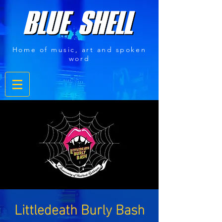
Home of music, art and spoken
word
Littledeath Burly Bash