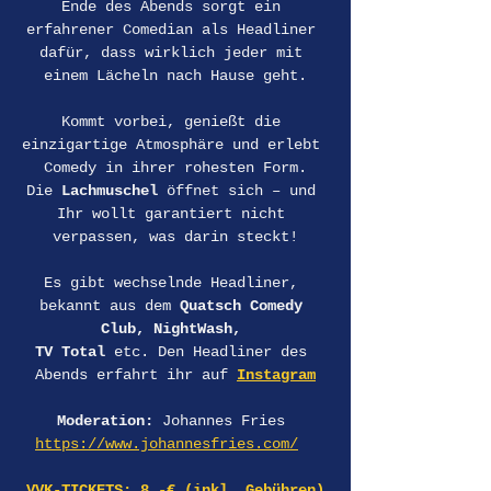
Ende des Abends sorgt ein 
erfahrener Comedian als Headliner 
dafür, dass wirklich jeder mit 
einem Lächeln nach Hause geht.
Kommt vorbei, genießt die 
einzigartige Atmosphäre und erlebt 
Comedy in ihrer rohesten Form.
Die 
Lachmuschel
 öffnet sich – und 
Ihr wollt garantiert nicht 
verpassen, was darin steckt!
Es gibt wechselnde Headliner, 
bekannt aus dem 
Quatsch Comedy 
Club, NightWash, 
TV Total
 etc. Den Headliner des 
Abends erfahrt ihr auf 
Instagram
Moderation:
 Johannes Fries 
https://www.johannesfries.com/
VVK-TICKETS: 8,-€ (inkl. Gebühren)