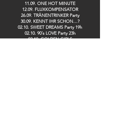
11.09. ONE HOT MINUTE
12.09. FLUXKOMPENSATOR
26.09. TRÄNENTRINKER Party
30.09. KENNT IHR SCHON…?
02.10. SWEET DREAMS Party 19h
02.10. 90´s LOVE Party 23h
03.10. GOLDEN GIRLS
08.10. SPH MUSIC MASTERS
10.10. DISCOBUDE Party
16.10. IRISH POGO Party
17.10. STOMPIN´ SATURDAY Live: BACKYARD
CASANOVAS
08.11. LINDY HOP Party
13.11. DE RAMÖNSCHE / BÜDCHE BOYS
25.11. KENNT IHR SCHON…?
26.11. SPH MUSIC MASTERS
28.11. TRÄNENTRINKER Party
29.11. SPH MUSIC MASTERS
09.12. GUIDO DOSCHE
11.12. SPH MUSIC MASTERS
13.12. DER TO
17.12. Saving TED
19.12. ZOOLOUT