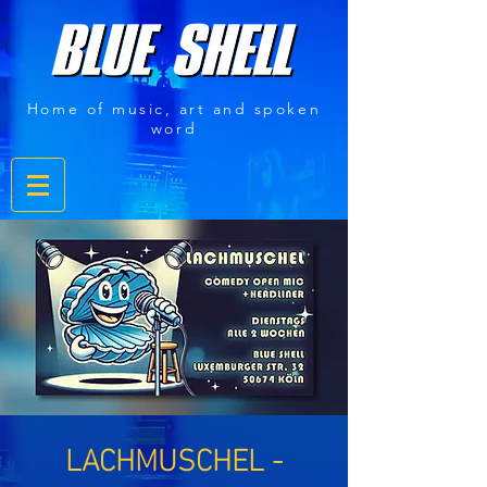
Home of music, art and spoken
word
LACHMUSCHEL -