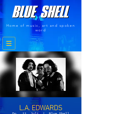
Home of music, art and spoken
word
L.A. EDWARDS
Do., 11. Juli
  |  
Blue Shell