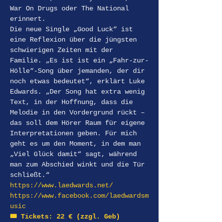
War On Drugs oder The National 
erinnert.
Die neue Single „Good Luck“ ist 
eine Reflexion über die jüngsten 
schwierigen Zeiten mit der 
Familie. „Es ist ist ein „Fahr-zur-
Hölle“-Song über jemanden, der dir 
noch etwas bedeutet“, erklärt Luke 
Edwards. „Der Song hat extra wenig 
Text, in der Hoffnung, dass die 
Melodie in den Vordergrund rückt – 
das soll dem Hörer Raum für eigene 
Interpretationen geben. Für mich 
geht es um den Moment, in dem man 
„Viel Glück damit“ sagt, während 
man zum Abschied winkt und die Tür 
schließt.“
https://www.laedwards.net/
https://www.facebook.com/laedwardsm
usic
🎟️ Tickets: 22 € (zzgl. Geb) 