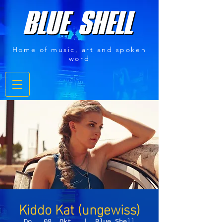
Home of music, art and spoken
word
Kiddo Kat (ungewiss)
Do., 08. Okt.
  |  
Blue Shell