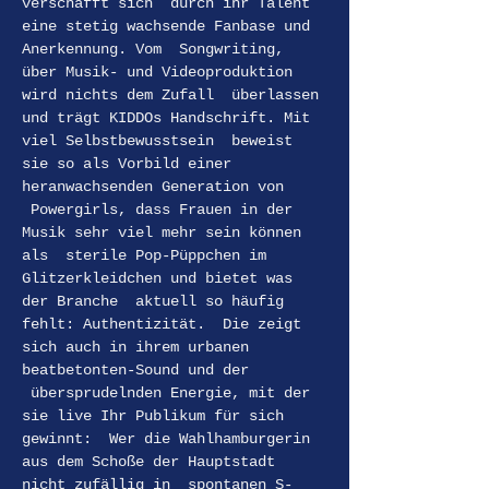
verschafft sich  durch ihr Talent 
eine stetig wachsende Fanbase und 
Anerkennung. Vom  Songwriting, 
über Musik- und Videoproduktion 
wird nichts dem Zufall  überlassen 
und trägt KIDDOs Handschrift. Mit 
viel Selbstbewusstsein  beweist 
sie so als Vorbild einer 
heranwachsenden Generation von 
 Powergirls, dass Frauen in der 
Musik sehr viel mehr sein können 
als  sterile Pop-Püppchen im 
Glitzerkleidchen und bietet was 
der Branche  aktuell so häufig 
fehlt: Authentizität.  Die zeigt 
sich auch in ihrem urbanen 
beatbetonten-Sound und der 
 übersprudelnden Energie, mit der 
sie live Ihr Publikum für sich 
gewinnt:  Wer die Wahlhamburgerin 
aus dem Schoße der Hauptstadt 
nicht zufällig in  spontanen S-