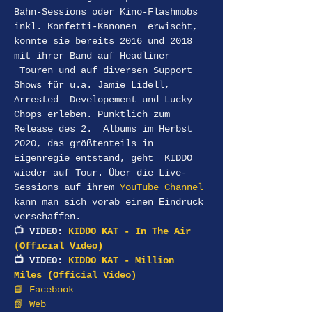
Bahn-Sessions oder Kino-Flashmobs 
inkl. Konfetti-Kanonen  erwischt, 
konnte sie bereits 2016 und 2018 
mit ihrer Band auf Headliner 
 Touren und auf diversen Support 
Shows für u.a. Jamie Lidell, 
Arrested  Developement und Lucky 
Chops erleben. Pünktlich zum 
Release des 2.  Albums im Herbst 
2020, das größtenteils in 
Eigenregie entstand, geht  KIDDO 
wieder auf Tour. Über die Live-
Sessions auf ihrem 
YouTube Channel
kann man sich vorab einen Eindruck 
verschaffen.
📺 VIDEO: 
KIDDO KAT - In The Air 
(Official Video)
📺 VIDEO: 
KIDDO KAT - Million 
Miles (Official Video)
📘 Facebook
📗 Web