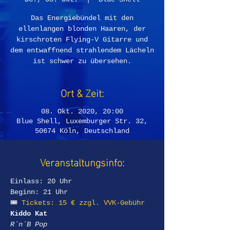
Das Energiebündel mit den
ellenlangen blonden Haaren, der
kirschroten Flying-V Gitarre und
dem entwaffnend strahlendem Lächeln
ist schwer zu übersehen.
Ort & Zeit:
08. Okt. 2020, 20:00
Blue Shell, Luxemburger Str. 32,
50674 Köln, Deutschland
Veranstaltungsinfo:
Einlass: 20 Uhr
Beginn: 21 Uhr
🎟 
Tickets: 15 € zzgl. VVK-Gebühr
Kiddo Kat
R´n´B Pop