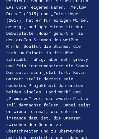
verdient. Schon mit seinen ersten 
EPs unter eigenem Namen, „Mellow 
Drama“ (2015) und „False Hope“ 
(2017), hat er für einigen Wirbel 
gesorgt, und spätestens mit der 
Debütplatte „Hoax“ gehört er zu 
den großen Stimmen des weißen 
R’n’B. Soulful die Stimme, die 
sich im Falsett in die Höhe 
schraubt, ruhig, aber sehr groovy 
und fein instrumentiert die Songs. 
Das setzt sich jetzt fort. Kevin 
Garrett stellt derzeit sein 
nächstes Projekt mit den ersten 
beiden Singles „Hard Work“ und 
„Promises“ vor, die zweite Platte 
soll demnächst folgen. Dabei zeigt 
er wieder einmal, wie sehr er 
imstande dazu ist, die Grenzen 
zwischen den Genres zu 
überschreiten und zu überwinden, 
und steht weiterhin ganz oben auf 