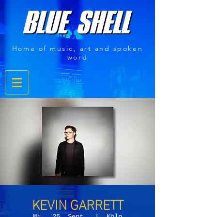
Home of music, art and spoken
word
KEVIN GARRETT
Mi., 25. Sept.
  |  
Köln