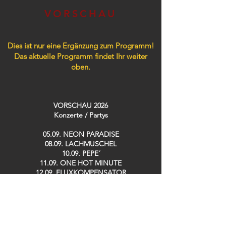
VORSCHAU
Dies ist nur eine Ergänzung zum Programm!
Das aktuelle Programm findet Ihr weiter
oben.
VORSCHAU 2026
Konzerte / Partys​
05.09. NEON PARADISE
08.09. LACHMUSCHEL
10.09. PEPE´
11.09. ONE HOT MINUTE
12.09. FLUXKOMPENSATOR
26.09. TRÄNENTRINKER Party
30.09. KENNT IHR SCHON…?
02.10. SWEET DREAMS Party 19h
02.10. 90´s LOVE Party 23h
03.10. GOLDEN GIRLS