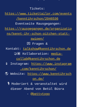
Tickets: 
https://www.tickettailor.com/events
/kenntihrschon/2046536
 Eventseite Rausgegangen: 
https://rausgegangen.de/organizatio
ns/kennt-ihr-schon-pitchen-statt-
swipen/
💌 Fragen & 
Kontakt: 
talkshow@kenntihrschon.de
🤝🏽 Kollaboration: 
media-
collab@kenntihrschon.de
📱 Instagram: 
https://www.instagram
.com/kenntihrschon/
🌎 Website: 
https://www.kenntihrsch
on.de/
🎙️ Moderiert & veranstaltet wird 
dieser Abend von Betül Büsra 
- 
@bettytogo