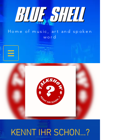
Home of music, art and spoken
word
KENNT IHR SCHON...?