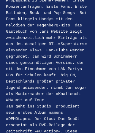
Propaganda zu Szene-Hymnen. Erste 
Konzertanfragen. Erste Fans. Erste 
Balladen, Rock- und Pop-Songs. Bei 
Fans klingeln Handys mit den 
Melodien der Hegenberg-Hits, das 
Gästebuch von Jans Website zeigt 
zwischenzeitlich mehr Einträge als 
das des damaligen RTL-»Superstars« 
Alexander Klaws. Fan-Clubs werden 
gegründet, Jan wird Schirmherr 
eines gemeinnützigen Vereins, der 
mit den Einnahmen von LAN-Partys 
PCs für Schulen kauft. big FM, 
Deutschlands größter privater 
Jugendradiosender, nimmt Jan sogar 
als Muntermacher der »Knallwach-
WM« mit auf Tour.
Jan geht ins Studio, produziert 
sein erstes Album namens 
»DEMOtape«. Der Clou: Das Debüt 
erscheint als DVD-Beilage der 
Zeitschrift »PC Action«. Diese 