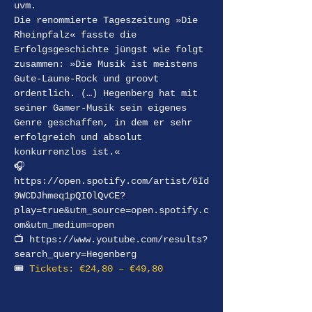
uvm.
Die renommierte Tageszeitung »Die 
Rheinpfalz« fasste die 
Erfolgsgeschichte jüngst wie folgt 
zusammen: »Die Musik ist meistens 
Gute-Laune-Rock und groovt 
ordentlich. (…) Hegenberg hat mit 
seiner Gamer-Musik sein eigenes 
Genre geschaffen, in dem er sehr 
erfolgreich und absolut 
konkurrenzlos ist.«
🎧 
https://open.spotify.com/artist/6Id
9WCDJhmeq1pQIOlQvCE?
play=true&utm_source=open.spotify.c
om&utm_medium=open
📺 https://www.youtube.com/results?
search_query=Hegenberg
🎟 
Tickets: €24,80 – €49,80