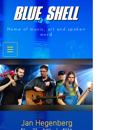
Home of music, art and spoken
word
Jan Hegenberg
Fr., 24. Juni
  |  
Köln