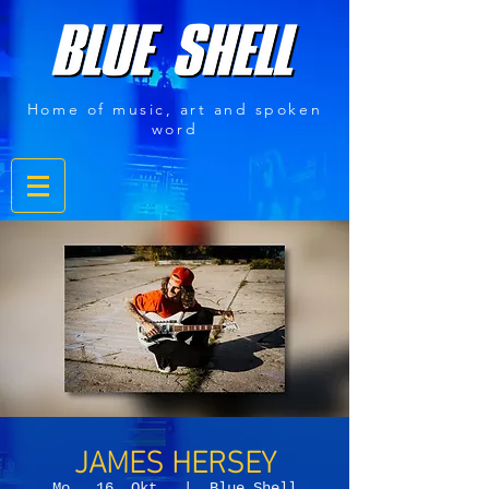
Home of music, art and spoken
word
JAMES HERSEY
Mo., 16. Okt.
  |  
Blue Shell