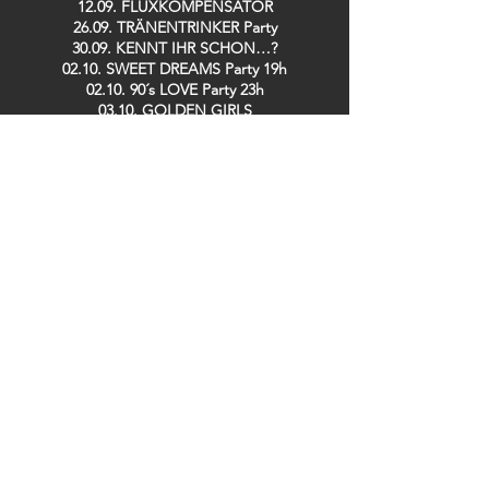
12.09. FLUXKOMPENSATOR
26.09. TRÄNENTRINKER Party
30.09. KENNT IHR SCHON…?
02.10. SWEET DREAMS Party 19h
02.10. 90´s LOVE Party 23h
03.10. GOLDEN GIRLS
08.10. SPH MUSIC MASTERS
10.10. DISCOBUDE Party
16.10. IRISH POGO Party
17.10. STOMPIN´ SATURDAY Live: BACKYARD
CASANOVAS
08.11. LINDY HOP Party
13.11. DE RAMÖNSCHE / BÜDCHE BOYS
25.11. KENNT IHR SCHON…?
26.11. SPH MUSIC MASTERS
28.11. TRÄNENTRINKER Party
29.11. SPH MUSIC MASTERS
09.12. GUIDO DOSCHE
11.12. SPH MUSIC MASTERS
13.12. DER TO
17.12. Saving TED
19.12. ZOOLOUT
26.12. DISCOBUDE Party
29.12. SILK RABBITS