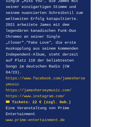
Single „Miss You“, die James mit 
seiner einzigartigen Stimme und 
seinem nuancierten Schreibstil zum 
weltweiten Erfolg katapultierte. 
2021 arbeitete James mit dem 
legendären kanadischen Funk-Duo 
Chromeo an seiner Single 
„Closer“.“Fake Love“, die erste 
Auskopplung aus seinem kommenden 
Independent-Album, steht derzeit 
auf Platz 118 der beliebtesten 
Songs im deutschen Radio (CW 
04/23).
https://www.facebook.com/jamesherse
ymusic
https://jamesherseymusic.com/
https://www.instagram.com/
🎟️ Tickets: 22 € (zzgl. Geb.) 
Eine Veranstaltung von Prime 
Entertainment 
www.prime-entertainment.de