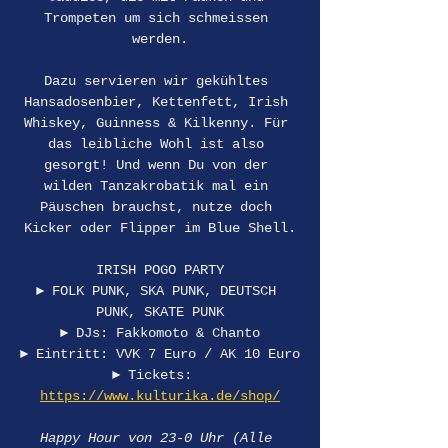
Trompeten um sich schmeissen 
werden.
Dazu servieren wir gekühltes 
Hansadosenbier, Kettenfett, Irish 
Whiskey, Guinness & Kilkenny. Für 
das leibliche Wohl ist also 
gesorgt! Und wenn Du von der 
wilden Tanzakrobatik mal ein 
Päuschen brauchst, nutze doch 
Kicker oder Flipper im Blue Shell.
IRISH POGO PARTY
► FOLK PUNK, SKA PUNK, DEUTSCH 
PUNK, SKATE PUNK
► DJs: Fakkomoto & Chanto
► Eintritt: VVK 7 Euro / AK 10 Euro
► Tickets:  
https://www.kulturika.de/shop/
Happy Hour von 23-0 Uhr (Alle 