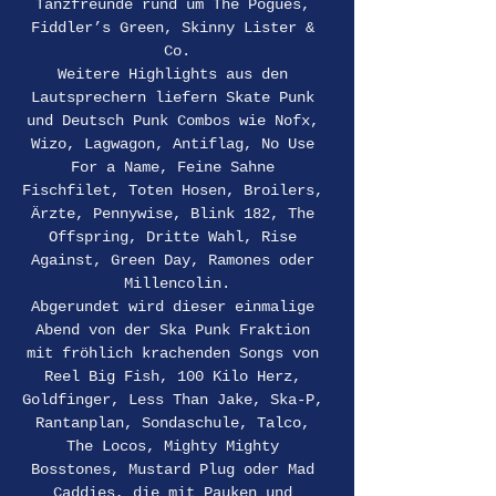
Tanzfreunde rund um The Pogues, 
Fiddler’s Green, Skinny Lister & 
Co.
Weitere Highlights aus den 
Lautsprechern liefern Skate Punk 
und Deutsch Punk Combos wie Nofx, 
Wizo, Lagwagon, Antiflag, No Use 
For a Name, Feine Sahne 
Fischfilet, Toten Hosen, Broilers, 
Ärzte, Pennywise, Blink 182, The 
Offspring, Dritte Wahl, Rise 
Against, Green Day, Ramones oder 
Millencolin.
Abgerundet wird dieser einmalige 
Abend von der Ska Punk Fraktion 
mit fröhlich krachenden Songs von 
Reel Big Fish, 100 Kilo Herz, 
Goldfinger, Less Than Jake, Ska-P, 
Rantanplan, Sondaschule, Talco, 
The Locos, Mighty Mighty 
Bosstones, Mustard Plug oder Mad 
Caddies, die mit Pauken und 