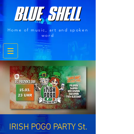
Home of music, art and spoken
word
IRISH POGO PARTY St.