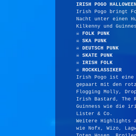
IRISH POGO
HALLOWEE
Irish Pogo bringt F
Nacht unter einen H
Kilkenny und Guinne
☠ FOLK PUNK
☠ SKA PUNK
☠ DEUTSCH PUNK
☠ SKATE PUNK
☠ IRISH FOLK
☠ ROCKKLASSIKER
Irish Pogo ist eine
gepaart mit den rot
Flogging Molly, Dro
Irish Bastard, The 
Guinness wie die ir
Lister & Co.
Weitere Highlights 
wie Nofx, Wizo, Lag
Toten Hosen, Broile