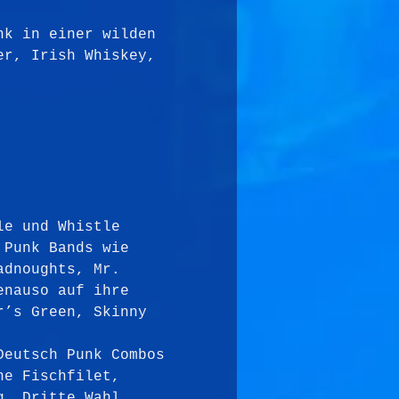
nk in einer wilden 
er, Irish Whiskey, 
le und Whistle 
 Punk Bands wie 
adnoughts, Mr. 
enauso auf ihre 
r’s Green, Skinny 
Deutsch Punk Combos 
ne Fischfilet, 
g, Dritte Wahl, 