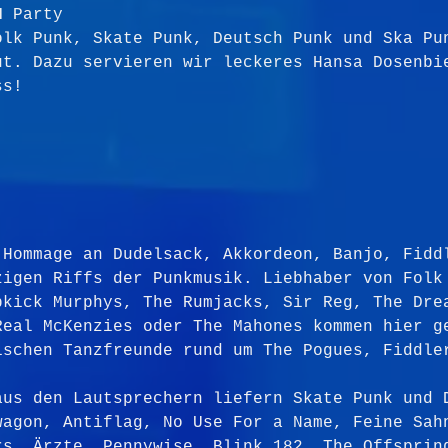
N
 Party
olk Punk, Skate Punk, Deutsch Punk und Ska Pu
ut. Dazu servieren wir leckeres Hansa Dosenbi
ss!
 Hommage an Dudelsack, Akkordeon, Banjo, Fidd
zigen Riffs der Punkmusik. Liebhaber von Folk
pkick Murphys, The Rumjacks, Sir Reg, The Dre
Real McKenzies oder The Mahones kommen hier g
ischen Tanzfreunde rund um The Pogues, Fiddle
aus den Lautsprechern liefern Skate Punk und 
wagon, Antiflag, No Use For a Name, Feine Sah
rs, Ärzte, Pennywise, Blink 182, The Offsprin