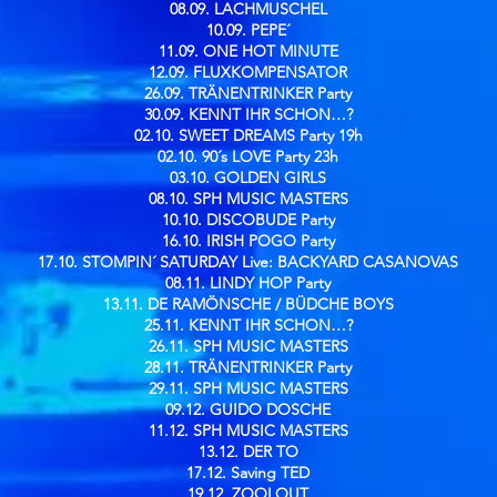
08.09. LACHMUSCHEL
10.09. PEPE´
11.09. ONE HOT MINUTE
12.09. FLUXKOMPENSATOR
26.09. TRÄNENTRINKER Party
30.09. KENNT IHR SCHON…?
02.10. SWEET DREAMS Party 19h
02.10. 90´s LOVE Party 23h
03.10. GOLDEN GIRLS
08.10. SPH MUSIC MASTERS
10.10. DISCOBUDE Party
16.10. IRISH POGO Party
17.10. STOMPIN´ SATURDAY Live: BACKYARD CASANOVAS
08.11. LINDY HOP Party
13.11. DE RAMÖNSCHE / BÜDCHE BOYS
25.11. KENNT IHR SCHON…?
26.11. SPH MUSIC MASTERS
28.11. TRÄNENTRINKER Party
29.11. SPH MUSIC MASTERS
09.12. GUIDO DOSCHE
11.12. SPH MUSIC MASTERS
13.12. DER TO
17.12. Saving TED
19.12. ZOOLOUT