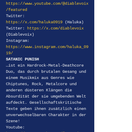
https://www.youtube.com/@diablevoix
/featured
Twitter: 
https://x.com/haluka0919
 (Haluka)
Twitter: 
https://x.com/diablevoix 
(Diablevoix)
Instagram: 
https://www.instagram.com/haluka_09
19/
SATANIC PUNISH
…ist ein Hardrock-Metal-Deathcore 
Duo, das durch brutalen Gesang und 
einem Musikmix aus Genres wie 
Chiptunes, Rock, Metalcore und 
anderen düsteren Klängen die 
Absurdität der sie umgebenden Welt 
aufdeckt. Gesellschaftskritische 
Texte geben ihnen zusätzlich einen 
unverwechselbaren Charakter in der 
Szene!
Youtube: 