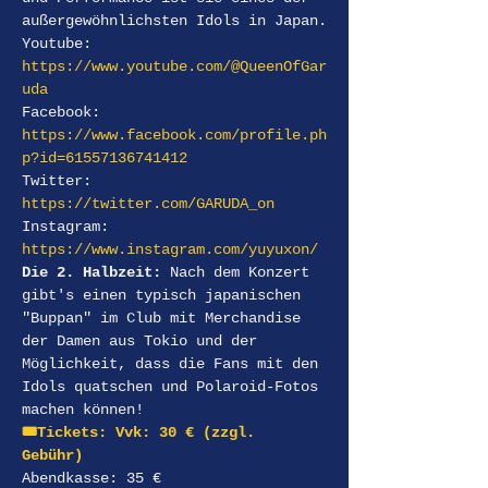
außergewöhnlichsten Idols in Japan.
Youtube: 
https://www.youtube.com/@QueenOfGar
uda
Facebook: 
https://www.facebook.com/profile.ph
p?id=61557136741412
Twitter: 
https://twitter.com/GARUDA_on
Instagram: 
https://www.instagram.com/yuyuxon/
Die 2. Halbzeit:
 Nach dem Konzert 
gibt's einen typisch japanischen 
"Buppan" im Club mit Merchandise 
der Damen aus Tokio und der 
Möglichkeit, dass die Fans mit den 
Idols quatschen und Polaroid-Fotos 
machen können!
🎟️Tickets: Vvk: 30 € (zzgl. 
Gebühr) 
Abendkasse: 35 €