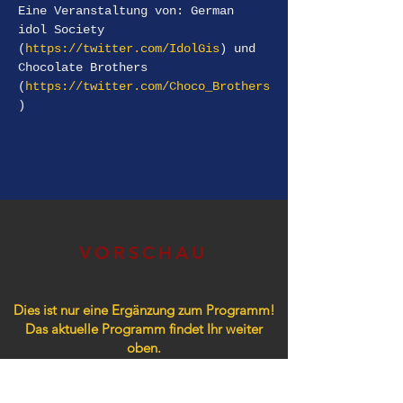
Eine Veranstaltung von: German 
idol Society 
(
https://twitter.com/IdolGis
) und 
Chocolate Brothers 
(
https://twitter.com/Choco_Brothers
)
VORSCHAU
Dies ist nur eine Ergänzung zum Programm!
Das aktuelle Programm findet Ihr weiter
oben.