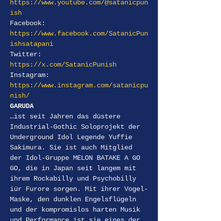
https://www.youtube.com/@satanicpun
ish
Facebook: 
https://www.facebook.com/SatanicPun
ishsatapani
Twitter: 
https://x.com/SatanicPunish
Instagram: 
https://www.instagram.com/satanicpu
nish/
GARUDA
…ist seit Jahren das düstere 
Industrial-Gothic Soloprojekt der 
Underground Idol Legende Yuffie 
Sakimura. Sie ist auch Mitglied 
der Idol-Gruppe MELON BATAKE A GO 
GO, die in Japan seit langem mit 
ihrem Rockabilly und Psychobilly 
iür Furore sorgen. Mit ihrer Vogel-
Maske, den dunklen Engelsflügeln 
und der kompromislos harten Musik 
und Performance ist sie eines der 