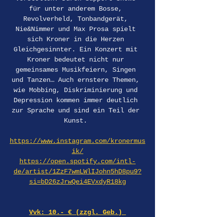
für unter anderem Bosse, 
Revolverheld, Tonbandgerät, 
Nie&Nimmer und Max Prosa spielt 
sich Kroner in die Herzen 
Gleichgesinnter. Ein Konzert mit 
Kroner bedeutet nicht nur 
gemeinsames Musikfeiern, Singen 
und Tanzen… Auch ernstere Themen, 
wie Mobbing, Diskriminierung und 
Depression kommen immer deutlich 
zur Sprache und sind ein Teil der 
Kunst. 
https://www.instagram.com/kronermus
ik/
https://open.spotify.com/intl-
de/artist/1ZzF7wmLWlIJohn5hD8pu9?
si=bD26zJrwQei4EVxdyR18kg
Vvk: 10.- € (zzgl. Geb.) 