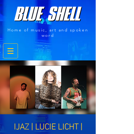
Home of music, art and spoken
word
IJAZ | LUCIE LICHT |