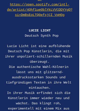
https://open.spotify.com/intl-
de/artist/4Qhf1ue0blYkLVVCDDYYgD?
si=DmBsEoLTQ0efsjCI_VqH0g
LUCIE LICHT
  Deutsch Synth Pop
Lucie Licht ist eine aufblühende 
Deutsch Pop Künstlerin, die mit 
ihrer unpoliert-schillernden Musik 
überzeugt.
Die authentische Wahl-Kölnerin 
lässt uns mit glitzernd-
ausdrucksstarken Sounds und 
tiefgründigen Texten in ihre Welt 
eintauchen.
In ihrer Musik erfindet sich die 
Künstlerin immer wieder neu und 
wächst. Das klingt roh, 
experimentell mit einem Mix aus 