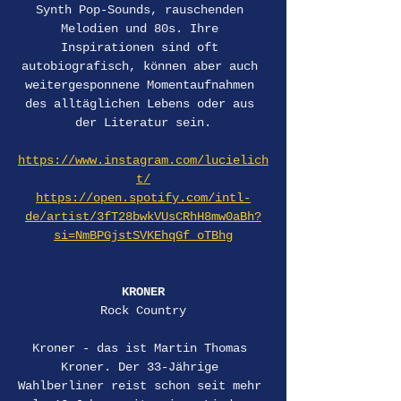
Synth Pop-Sounds, rauschenden 
Melodien und 80s. Ihre 
Inspirationen sind oft 
autobiografisch, können aber auch 
weitergesponnene Momentaufnahmen 
des alltäglichen Lebens oder aus 
der Literatur sein.
https://www.instagram.com/lucielich
t/
https://open.spotify.com/intl-
de/artist/3fT28bwkVUsCRhH8mw0aBh?
si=NmBPGjstSVKEhqGf_oTBhg
KRONER
Rock Country
Kroner - das ist Martin Thomas 
Kroner. Der 33-Jährige 
Wahlberliner reist schon seit mehr 