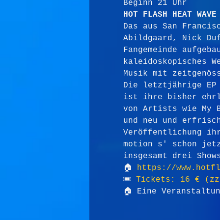
Beginn 21 Uhr
HOT FLASH HEAT WAVE
Das aus San Francis
Abildgaard, Nick Du
Fangemeinde aufgeba
kaleidoskopisches W
Musik mit zeitgenös
Die letztjährige EP
ist ihre bisher ehr
von Artists wie My 
und neu und erfrisc
Veröffentlichung ih
motion s' schon jet
insgesamt drei Show
🏠 
https://www.hotf
🎟 
Tickets: 16 € (zz
🏠 Eine Veranstaltu