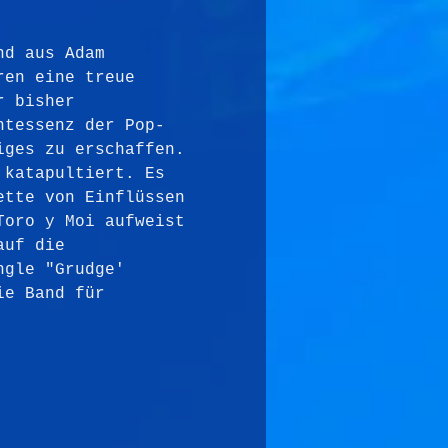
nd aus Adam 
ren eine treue 
r bisher 
ntessenz der Pop-
iges zu erschaffen. 
 katapultiert. Es 
ette von Einflüssen 
Toro y Moi aufweist 
auf die 
ngle "Grudge' 
ie Band für 