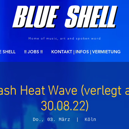
Home of music, art and spoken word
E SHELL
!! JOBS !!
KONTAKT | INFOS | VERMIETUNG
ash Heat Wave (verlegt 
30.08.22)
Do., 03. März
  |  
Köln