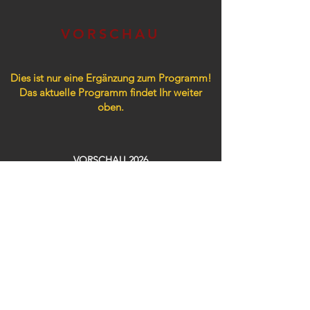
VORSCHAU
Dies ist nur eine Ergänzung zum Programm!
Das aktuelle Programm findet Ihr weiter
oben.
VORSCHAU 2026
Konzerte / Partys​
05.09. NEON PARADISE
08.09. LACHMUSCHEL
10.09. PEPE´
11.09. ONE HOT MINUTE
12.09. FLUXKOMPENSATOR
26.09. TRÄNENTRINKER Party
30.09. KENNT IHR SCHON…?
02.10. SWEET DREAMS Party 19h
02.10. 90´s LOVE Party 23h