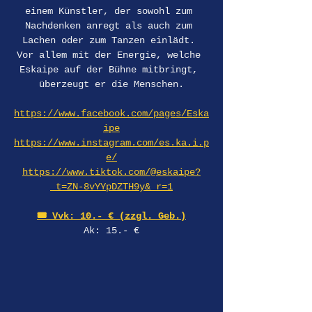
einem Künstler, der sowohl zum 
Nachdenken anregt als auch zum 
Lachen oder zum Tanzen einlädt. 
Vor allem mit der Energie, welche 
Eskaipe auf der Bühne mitbringt, 
überzeugt er die Menschen.
https://www.facebook.com/pages/Eska
ipe
https://www.instagram.com/es.ka.i.p
e/
https://www.tiktok.com/@eskaipe?
_t=ZN-8vYYpDZTH9y&_r=1
🎟️ Vvk: 10.- € (zzgl. Geb.)
Ak: 15.- €