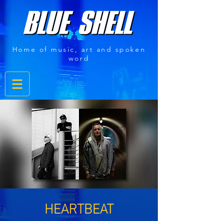
Home of music, art and spoken
word
HEARTBEAT