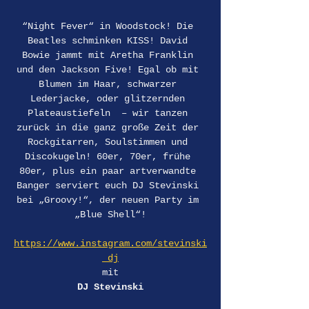
“Night Fever“ in Woodstock! Die 
Beatles schminken KISS! David 
Bowie jammt mit Aretha Franklin 
und den Jackson Five! Egal ob mit 
Blumen im Haar, schwarzer 
Lederjacke, oder glitzernden 
Plateaustiefeln  – wir tanzen 
zurück in die ganz große Zeit der 
Rockgitarren, Soulstimmen und 
Discokugeln! 60er, 70er, frühe 
80er, plus ein paar artverwandte 
Banger serviert euch DJ Stevinski 
bei „Groovy!“, der neuen Party im 
„Blue Shell“!
https://www.instagram.com/stevinski
_dj
mit
DJ Stevinski