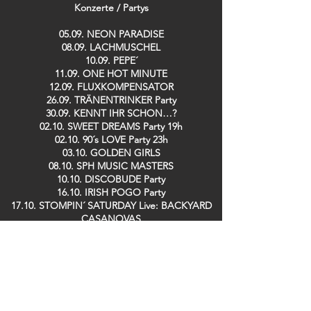
Konzerte / Partys​
05.09. NEON PARADISE
08.09. LACHMUSCHEL
10.09. PEPE´
11.09. ONE HOT MINUTE
12.09. FLUXKOMPENSATOR
26.09. TRÄNENTRINKER Party
30.09. KENNT IHR SCHON…?
02.10. SWEET DREAMS Party 19h
02.10. 90´s LOVE Party 23h
03.10. GOLDEN GIRLS
08.10. SPH MUSIC MASTERS
10.10. DISCOBUDE Party
16.10. IRISH POGO Party
17.10. STOMPIN´ SATURDAY Live: BACKYARD
CASANOVAS
08.11. LINDY HOP Party
13.11. DE RAMÖNSCHE / BÜDCHE BOYS
25.11. KENNT IHR SCHON…?
26.11. SPH MUSIC MASTERS
28.11. TRÄNENTRINKER Party
29.11. SPH MUSIC MASTERS