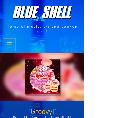
Home of music, art and spoken
word
“Groovy!”
Fr., 11. Apr.
  |  
Blue Shell