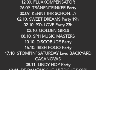
12.09. FLUXKOMPENSATOR
26.09. TRÄNENTRINKER Party
30.09. KENNT IHR SCHON…?
02.10. SWEET DREAMS Party 19h
02.10. 90´s LOVE Party 23h
03.10. GOLDEN GIRLS
08.10. SPH MUSIC MASTERS
10.10. DISCOBUDE Party
16.10. IRISH POGO Party
17.10. STOMPIN´ SATURDAY Live: BACKYARD
CASANOVAS
08.11. LINDY HOP Party
13.11. DE RAMÖNSCHE / BÜDCHE BOYS
25.11. KENNT IHR SCHON…?
26.11. SPH MUSIC MASTERS
28.11. TRÄNENTRINKER Party
29.11. SPH MUSIC MASTERS
09.12. GUIDO DOSCHE
11.12. SPH MUSIC MASTERS
13.12. DER TO
17.12. Saving TED
19.12. ZOOLOUT
26.12. DISCOBUDE Party
29.12. SILK RABBITS