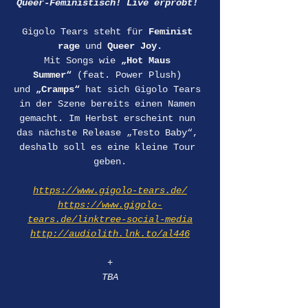
Queer-Feministisch! Live erprobt!
Gigolo Tears steht für 
Feminist 
rage
 und 
Queer Joy.
Mit Songs wie 
„Hot Maus 
Summer“
 (feat. Power Plush) 
und 
„Cramps“
 hat sich Gigolo Tears 
in der Szene bereits einen Namen 
gemacht.
Im Herbst erscheint nun 
das nächste Release „Testo Baby“, 
deshalb soll es eine kleine Tour 
geben.
https://www.gigolo-tears.de/
https://www.gigolo-
tears.de/linktree-social-media
http://audiolith.lnk.to/al446
+
TBA