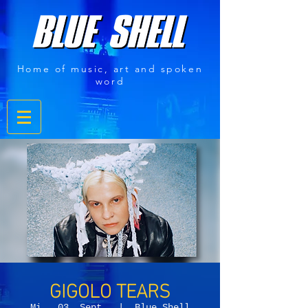
Home of music, art and spoken
word
GIGOLO TEARS
Mi., 03. Sept.
  |  
Blue Shell