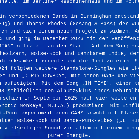
nhalle, im Berliner Maschinenhaus und im Köln
in verschiedenen Bands in Birmingham entstan
eug) und Thomas Rhodes (Gesang & Bass) der Wu
fen und sich einem neuen Projekt zu widmen. A
S und ging im Dezember 2023 mit der Veröffen
MEAN“ offiziell an den Start. Auf dem Song pr
hesizern, Noise-Rock und tanzbarem Indie, de
ufmerksamkeit erregte und die Band zu einem S
024 folgten weitere Standalone-Singles wie „H
S“ und „DIRTY COWBOY“, mit denen GANS die vi
n aufzeigten. Mit dem Song „IN TIME“, einer t
NS schließlich den Albumzyklus ihres Debütalb
rschien im September 2025 nach vier weiteren
Arctic Monkeys, M.I.A.) produziert. Mit Einfl
t-Punk experimentieren GANS sowohl mit Bläse
eltem Noise-Rock und Dance-Punk-Vibes („I THI
n vielseitigen Sound vor allem mit einem omni
purer Energie.