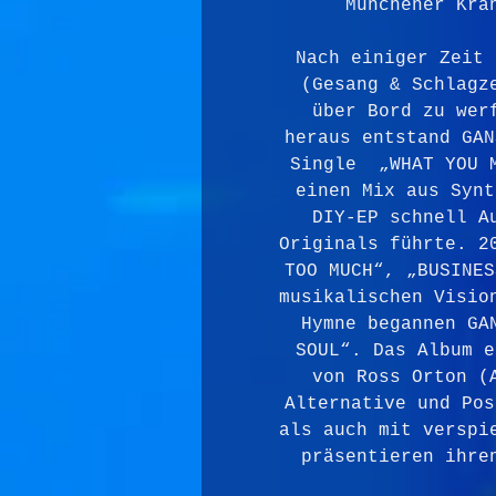
Münchener Kra
Nach einiger Zeit 
(Gesang & Schlagz
über Bord zu wer
heraus entstand GAN
Single  „WHAT YOU 
einen Mix aus Synt
DIY-EP schnell A
Originals führte. 2
TOO MUCH“, „BUSINES
musikalischen Visio
Hymne begannen GA
SOUL“. Das Album e
von Ross Orton (
Alternative und Pos
als auch mit verspi
präsentieren ihre