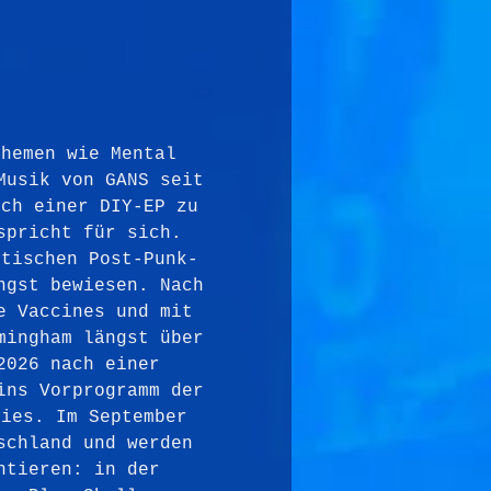
Themen wie Mental 
Musik von GANS seit 
ach einer DIY-EP zu 
spricht für sich. 
itischen Post-Punk-
ngst bewiesen. Nach 
e Vaccines und mit 
mingham längst über 
2026 nach einer 
ins Vorprogramm der 
xies. Im September 
schland und werden 
ntieren: in der 