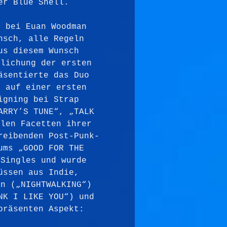
er Blue Shell.
d bei Euan Woodman 
nsch, alle Regeln 
us diesem Wunsch 
tlichung der ersten 
äsentierte das Duo 
r auf einer ersten 
igning bei Strap 
ARRY’S TUNE“, „TALK 
elen Facetten ihrer 
reibenden Post-Punk-
ums „GOOD FOR THE 
 Singles und wurde 
üssen aus Indie, 
rn („NIGHTWALKING“) 
NK I LIKE YOU“) und 
präsenten Aspekt: 