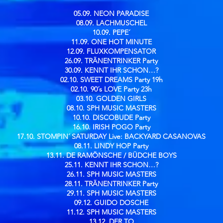
05.09. NEON PARADISE
08.09. LACHMUSCHEL
10.09. PEPE´
11.09. ONE HOT MINUTE
12.09. FLUXKOMPENSATOR
26.09. TRÄNENTRINKER Party
30.09. KENNT IHR SCHON…?
02.10. SWEET DREAMS Party 19h
02.10. 90´s LOVE Party 23h
03.10. GOLDEN GIRLS
08.10. SPH MUSIC MASTERS
10.10. DISCOBUDE Party
16.10. IRISH POGO Party
17.10. STOMPIN´ SATURDAY Live: BACKYARD CASANOVAS
08.11. LINDY HOP Party
13.11. DE RAMÖNSCHE / BÜDCHE BOYS
25.11. KENNT IHR SCHON…?
26.11. SPH MUSIC MASTERS
28.11. TRÄNENTRINKER Party
29.11. SPH MUSIC MASTERS
09.12. GUIDO DOSCHE
11.12. SPH MUSIC MASTERS
13.12. DER TO