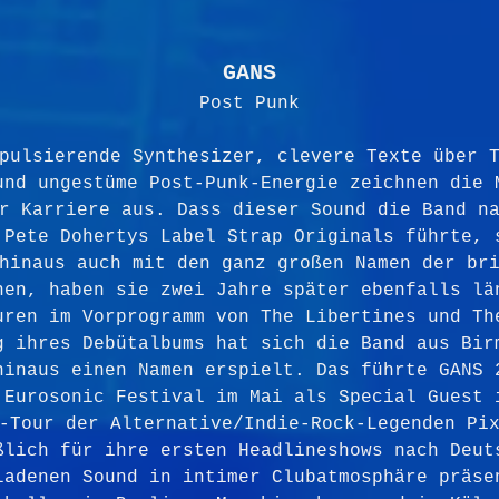
GANS
Post Punk
pulsierende Synthesizer, clevere Texte über 
und ungestüme Post-Punk-Energie zeichnen die 
r Karriere aus. Dass dieser Sound die Band n
 Pete Dohertys Label Strap Originals führte, 
hinaus auch mit den ganz großen Namen der br
nen, haben sie zwei Jahre später ebenfalls lä
uren im Vorprogramm von The Libertines und Th
g ihres Debütalbums hat sich die Band aus Bir
hinaus einen Namen erspielt. Das führte GANS 
 Eurosonic Festival im Mai als Special Guest 
-Tour der Alternative/Indie-Rock-Legenden Pi
ßlich für ihre ersten Headlineshows nach Deut
ladenen Sound in intimer Clubatmosphäre präse