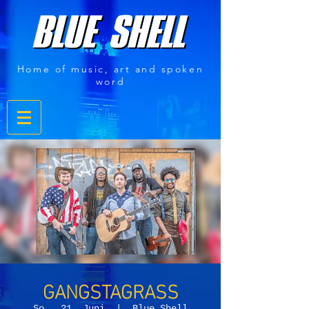
Home of music, art and spoken
word
GANGSTAGRASS
So., 21. Juni
  |  
Blue Shell