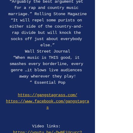
“Arguably the best argument yet 
for a rap and country music 
marriage.” Rolling Stone Magazine
“It will repel some purists on 
either side of the country-and- 
rap divide but will knock the 
socks off just about everybody 
else.”
Wall Street Journal
“When music is THIS good, it 
smashes every borderline, every 
genre …it blows live audiences 
away wherever they play!
” Essential Pop
https://gangstagrass.com/
https://www.facebook.com/gangstagra
s
Video links: 
https://youtu.be/-DwNEiUcurc?