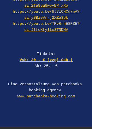
si=2Ta8uu8wvvBP_xRo
https://youtu.be/8J7IQHCd7mA?
si=ySBieVm-j2XZa3bk
https://youtu.be/TRvRrhE8FZE?
si=JffcKfylto3TNDMV
Tickets:
Vvk: 20.- € (zzgl.Geb.)
Ak: 25.- €
Eine Veranstaltung von patchanka 
booking agency 
www.patchanka-booking.com