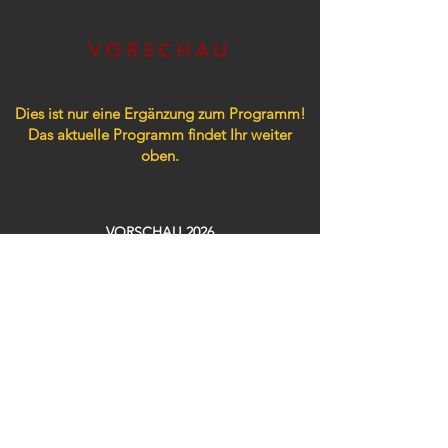
VORSCHAU
Dies ist nur eine Ergänzung zum Programm!
Das aktuelle Programm findet Ihr weiter
oben.
VORSCHAU 2026
Konzerte / Partys​
05.09. NEON PARADISE
08.09. LACHMUSCHEL
10.09. PEPE´
11.09. ONE HOT MINUTE
12.09. FLUXKOMPENSATOR
26.09. TRÄNENTRINKER Party
30.09. KENNT IHR SCHON…?
02.10. SWEET DREAMS Party 19h
02.10. 90´s LOVE Party 23h