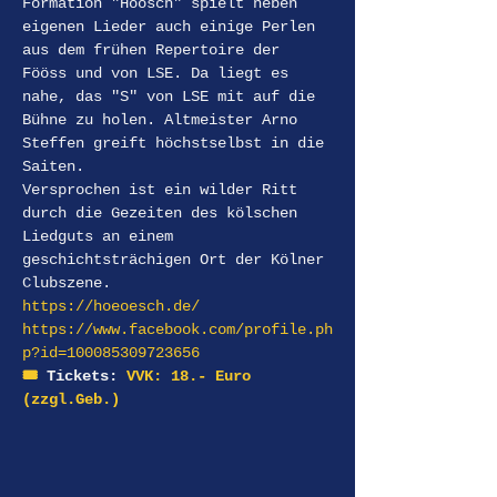
Formation "Höösch" spielt neben 
eigenen Lieder auch einige Perlen 
aus dem frühen Repertoire der 
Fööss und von LSE. Da liegt es 
nahe, das "S" von LSE mit auf die 
Bühne zu holen. Altmeister Arno 
Steffen greift höchstselbst in die 
Saiten.
Versprochen ist ein wilder Ritt 
durch die Gezeiten des kölschen 
Liedguts an einem 
geschichtsträchigen Ort der Kölner 
Clubszene.
https://hoeoesch.de/
https://www.facebook.com/profile.ph
p?id=100085309723656
🎟️
 Tickets:
 VVK: 18.- Euro 
(zzgl.Geb.) 