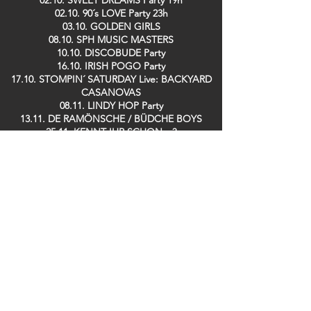
02.10. SWEET DREAMS Party 19h
02.10. 90´s LOVE Party 23h
03.10. GOLDEN GIRLS
08.10. SPH MUSIC MASTERS
10.10. DISCOBUDE Party
16.10. IRISH POGO Party
17.10. STOMPIN´ SATURDAY Live: BACKYARD
CASANOVAS
08.11. LINDY HOP Party
13.11. DE RAMÖNSCHE / BÜDCHE BOYS
25.11. KENNT IHR SCHON…?
26.11. SPH MUSIC MASTERS
28.11. TRÄNENTRINKER Party
29.11. SPH MUSIC MASTERS
09.12. GUIDO DOSCHE
11.12. SPH MUSIC MASTERS
13.12. DER TO
17.12. Saving TED
19.12. ZOOLOUT
26.12. DISCOBUDE Party
29.12. SILK RABBITS
Bei uns im Club erhältlich: