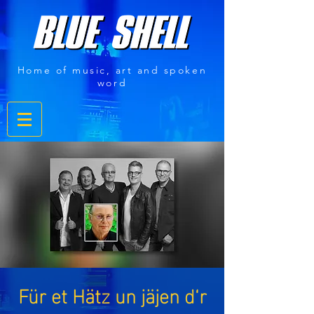
Home of music, art and spoken
word
Für et Hätz un jäjen d‘r