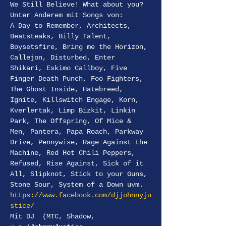
We Still Believe! What about you?
Unter Anderem mit Songs von:
A Day to Remember, Architects, 
Beatsteaks, Billy Talent, 
Boysetsfire, Bring me the Horizon, 
Callejon, Disturbed, Enter 
Shikari, Eskimo Callboy, Five 
Finger Death Punch, Foo Fighters, 
The Ghost Inside, Hatebreed, 
Ignite, Killswitch Engage, Korn, 
Kverlertak, Limp Bizkit, Linkin 
Park, The Offspring, Of Mice & 
Men, Pantera, Papa Roach, Parkway 
Drive, Pennywise, Rage Against the 
Machine, Red Hot Chili Peppers, 
Refused, Rise Against, Sick of it 
All, Slipknot, Stick to your Guns, 
Stone Sour, System of a Down uvm.
https://www.facebook.com/djjohnnyju
stice/
Mit DJ 
 (MTC, Shadow, 