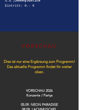
u.a.)
JohnnyJustice
Eintritt: 8.- €
VORSCHAU
Dies ist nur eine Ergänzung zum Programm!
Das aktuelle Programm findet Ihr weiter
oben.
VORSCHAU 2026
Konzerte / Partys​
05.09. NEON PARADISE
08.09. LACHMUSCHEL