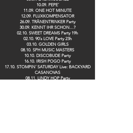
10.09. PEPE´
11.09. ONE HOT MINUTE
12.09. FLUXKOMPENSATOR
26.09. TRÄNENTRINKER Party
30.09. KENNT IHR SCHON…?
02.10. SWEET DREAMS Party 19h
02.10. 90´s LOVE Party 23h
03.10. GOLDEN GIRLS
08.10. SPH MUSIC MASTERS
10.10. DISCOBUDE Party
16.10. IRISH POGO Party
17.10. STOMPIN´ SATURDAY Live: BACKYARD
CASANOVAS
08.11. LINDY HOP Party
13.11. DE RAMÖNSCHE / BÜDCHE BOYS
25.11. KENNT IHR SCHON…?
26.11. SPH MUSIC MASTERS
28.11. TRÄNENTRINKER Party
29.11. SPH MUSIC MASTERS
09.12. GUIDO DOSCHE
11.12. SPH MUSIC MASTERS
13.12. DER TO
17.12. Saving TED