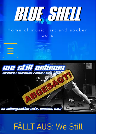
Home of music, art and spoken
word
FÄLLT AUS: We Still