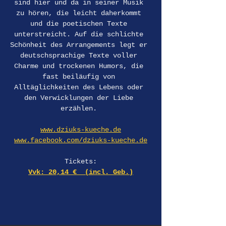
sind hier und da in seiner Musik 
zu hören, die leicht daherkommt 
und die poetischen Texte 
unterstreicht. Auf die schlichte 
Schönheit des Arrangements legt er 
deutschsprachige Texte voller 
Charme und trockenen Humors, die 
fast beiläufig von 
Alltäglichkeiten des Lebens oder 
den Verwicklungen der Liebe 
erzählen. 
www.dziuks-kueche.de
www.facebook.com/dziuks-kueche.de
Tickets:
Vvk: 20,14 €  (incl. Geb.)