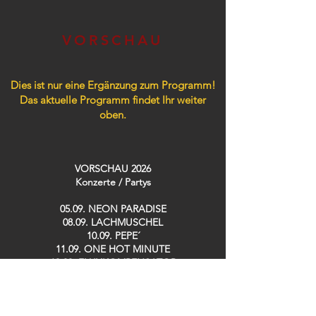
VORSCHAU
Dies ist nur eine Ergänzung zum Programm!
Das aktuelle Programm findet Ihr weiter
oben.
VORSCHAU 2026
Konzerte / Partys​
05.09. NEON PARADISE
08.09. LACHMUSCHEL
10.09. PEPE´
11.09. ONE HOT MINUTE
12.09. FLUXKOMPENSATOR
26.09. TRÄNENTRINKER Party
30.09. KENNT IHR SCHON…?
02.10. SWEET DREAMS Party 19h