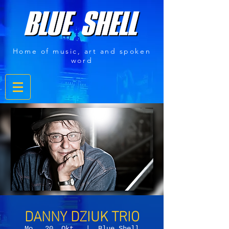
Home of music, art and spoken
word
DANNY DZIUK TRIO
Mo., 20. Okt.
  |  
Blue Shell