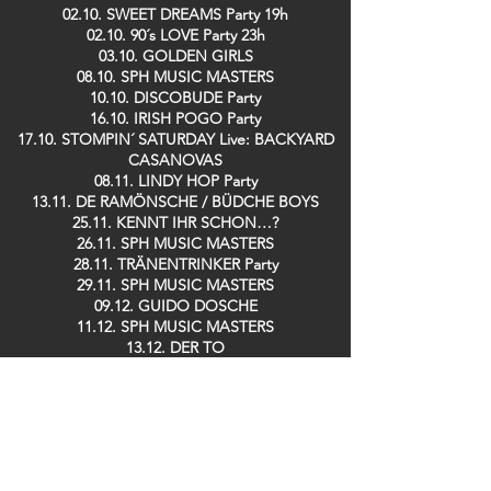
02.10. SWEET DREAMS Party 19h
02.10. 90´s LOVE Party 23h
03.10. GOLDEN GIRLS
08.10. SPH MUSIC MASTERS
10.10. DISCOBUDE Party
16.10. IRISH POGO Party
17.10. STOMPIN´ SATURDAY Live: BACKYARD
CASANOVAS
08.11. LINDY HOP Party
13.11. DE RAMÖNSCHE / BÜDCHE BOYS
25.11. KENNT IHR SCHON…?
26.11. SPH MUSIC MASTERS
28.11. TRÄNENTRINKER Party
29.11. SPH MUSIC MASTERS
09.12. GUIDO DOSCHE
11.12. SPH MUSIC MASTERS
13.12. DER TO
17.12. Saving TED
19.12. ZOOLOUT
26.12. DISCOBUDE Party
29.12. SILK RABBITS
Bei uns im Club erhältlich: