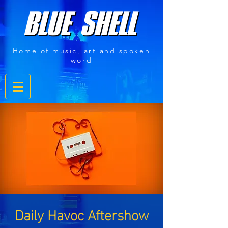
Home of music, art and spoken
word
Daily Havoc Aftershow