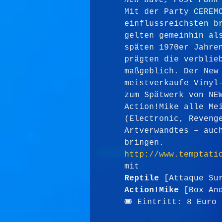
New Wave, Post Punk
Mit der Party CEREM
einflussreichsten b
gelten gemeinhin al
späten 1970er Jahre
prägten die verblie
maßgeblich. Der New
meistverkaufe Vinyl
zum Spätwerk von NE
Action!Mike alle Me
(Electronic, Reveng
Artverwandtes – auc
bringen.
http://www.temptati
mit
Reptile
 [Attaque Su
Action!Mike
 [Box An
🎟 Eintritt: 8 Euro