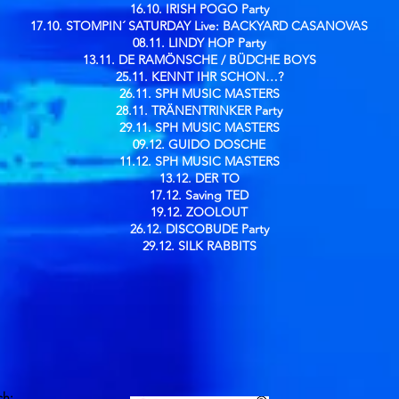
16.10. IRISH POGO Party
17.10. STOMPIN´ SATURDAY Live: BACKYARD CASANOVAS
08.11. LINDY HOP Party
13.11. DE RAMÖNSCHE / BÜDCHE BOYS
25.11. KENNT IHR SCHON…?
26.11. SPH MUSIC MASTERS
28.11. TRÄNENTRINKER Party
29.11. SPH MUSIC MASTERS
09.12. GUIDO DOSCHE
11.12. SPH MUSIC MASTERS
13.12. DER TO
17.12. Saving TED
19.12. ZOOLOUT
26.12. DISCOBUDE Party
29.12. SILK RABBITS
ch: