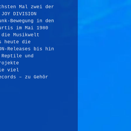
chsten Mal zwei der 
 JOY DIVISION 
unk-Bewegung in den 
urtis im Mai 1980 
 die Musikwelt 
s heute die 
ON-Releases bis hin 
 Reptile und 
rojekte 
ie viel 
ecords – zu Gehör 