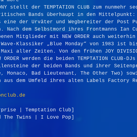
 & more
ONY stellt der TEMPTATION CLUB zum nunmehr se
ritischen Bands überhaupt in den Mittelpunkt:
s eine der Urväter und Wegbereiter der Post P
n. Nach dem Selbstmord ihres Frontmanns Ian C
benen Mitglieder mit NEW ORDER auch weiterhin
 Wave-Klassiker „Blue Monday“ von 1983 ist bi
-Maxi aller Zeiten. Von den frühen JOY DIVISI
W ORDER werden die beiden TEMPTATION CLUB-DJs
ilensteine der beiden Bands und ihrer Seitenp
e, Monaco, Bad Lieutenant, The Other Two) sow
h aus dem Umfeld ihres alten Labels Factory R
onclub.de
rprise | Temptation Club]
d The Twins | I Love Pop]