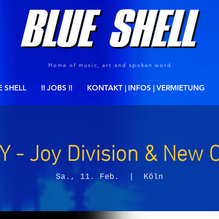
Home of music, art and spoken word
E SHELL
!! JOBS !!
KONTAKT | INFOS | VERMIETUNG
- Joy Division & New O
Sa., 11. Feb.
  |  
Köln