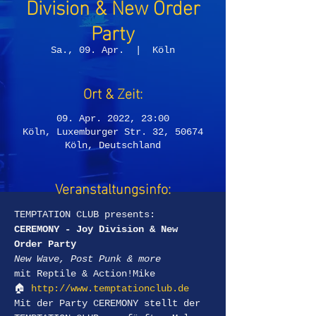
Division & New Order
Party
Sa., 09. Apr.
  |  
Köln
Ort & Zeit:
09. Apr. 2022, 23:00
Köln, Luxemburger Str. 32, 50674
Köln, Deutschland
Veranstaltungsinfo:
TEMPTATION CLUB presents:
CEREMONY - Joy Division & New 
Order Party
New Wave, Post Punk & more
mit Reptile & Action!Mike
🏠 
http://www.temptationclub.de
Mit der Party CEREMONY stellt der 