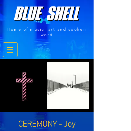
Home of music, art and spoken
word
CEREMONY - Joy