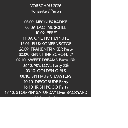
VORSCHAU 2026
Konzerte / Partys​
05.09. NEON PARADISE
08.09. LACHMUSCHEL
10.09. PEPE´
11.09. ONE HOT MINUTE
12.09. FLUXKOMPENSATOR
26.09. TRÄNENTRINKER Party
30.09. KENNT IHR SCHON…?
02.10. SWEET DREAMS Party 19h
02.10. 90´s LOVE Party 23h
03.10. GOLDEN GIRLS
08.10. SPH MUSIC MASTERS
10.10. DISCOBUDE Party
16.10. IRISH POGO Party
17.10. STOMPIN´ SATURDAY Live: BACKYARD
CASANOVAS
08.11. LINDY HOP Party
13.11. DE RAMÖNSCHE / BÜDCHE BOYS
25.11. KENNT IHR SCHON…?
26.11. SPH MUSIC MASTERS
28.11. TRÄNENTRINKER Party