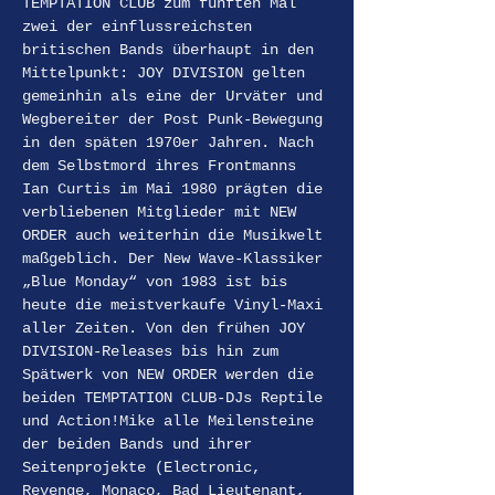
TEMPTATION CLUB zum fünften Mal 
zwei der einflussreichsten 
britischen Bands überhaupt in den 
Mittelpunkt: JOY DIVISION gelten 
gemeinhin als eine der Urväter und 
Wegbereiter der Post Punk-Bewegung 
in den späten 1970er Jahren. Nach 
dem Selbstmord ihres Frontmanns 
Ian Curtis im Mai 1980 prägten die 
verbliebenen Mitglieder mit NEW 
ORDER auch weiterhin die Musikwelt 
maßgeblich. Der New Wave-Klassiker 
„Blue Monday“ von 1983 ist bis 
heute die meistverkaufe Vinyl-Maxi 
aller Zeiten. Von den frühen JOY 
DIVISION-Releases bis hin zum 
Spätwerk von NEW ORDER werden die 
beiden TEMPTATION CLUB-DJs Reptile 
und Action!Mike alle Meilensteine 
der beiden Bands und ihrer 
Seitenprojekte (Electronic, 
Revenge, Monaco, Bad Lieutenant, 