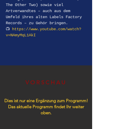
The Other Two) sowie viel 
Artverwandtes – auch aus dem 
Umfeld ihres alten Labels Factory 
Records – zu Gehör bringen.
📺 
https://www.youtube.com/watch?
v=NAmyMqL1AkI
VORSCHAU
Dies ist nur eine Ergänzung zum Programm!
Das aktuelle Programm findet Ihr weiter
oben.