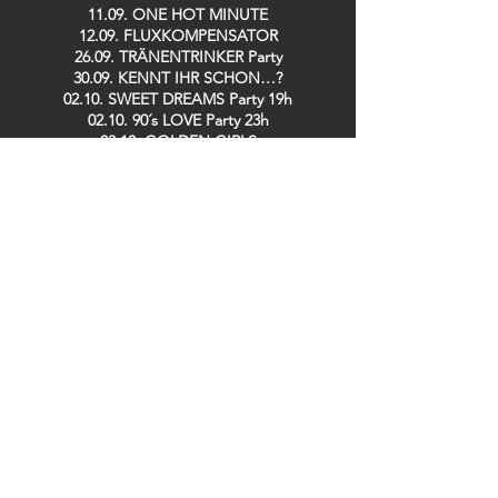
11.09. ONE HOT MINUTE
12.09. FLUXKOMPENSATOR
26.09. TRÄNENTRINKER Party
30.09. KENNT IHR SCHON…?
02.10. SWEET DREAMS Party 19h
02.10. 90´s LOVE Party 23h
03.10. GOLDEN GIRLS
08.10. SPH MUSIC MASTERS
10.10. DISCOBUDE Party
16.10. IRISH POGO Party
17.10. STOMPIN´ SATURDAY Live: BACKYARD
CASANOVAS
08.11. LINDY HOP Party
13.11. DE RAMÖNSCHE / BÜDCHE BOYS
25.11. KENNT IHR SCHON…?
26.11. SPH MUSIC MASTERS
28.11. TRÄNENTRINKER Party
29.11. SPH MUSIC MASTERS
09.12. GUIDO DOSCHE
11.12. SPH MUSIC MASTERS
13.12. DER TO
17.12. Saving TED
19.12. ZOOLOUT