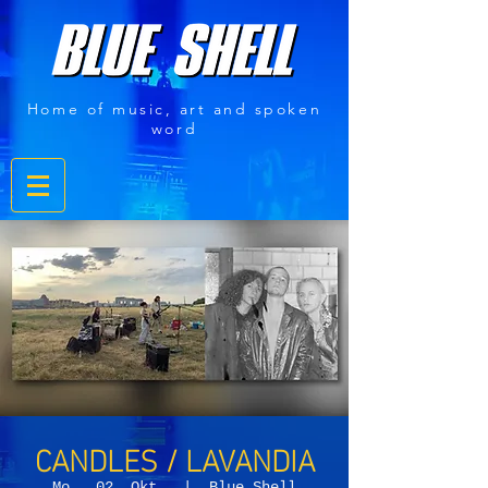
Home of music, art and spoken
word
CANDLES / LAVANDIA
Mo., 02. Okt.
  |  
Blue Shell