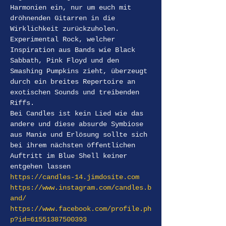
Harmonien ein, nur um euch mit 
dröhnenden Gitarren in die 
Wirklichkeit zurückzuholen. 
Experimental Rock, welcher 
Inspiration aus Bands wie Black 
Sabbath, Pink Floyd und den 
Smashing Pumpkins zieht, überzeugt 
durch ein breites Repertoire an 
exotischen Sounds und treibenden 
Riffs.
Bei Candles ist kein Lied wie das 
andere und diese absurde Symbiose 
aus Manie und Erlösung sollte sich 
bei ihrem nächsten öffentlichen 
Auftritt im Blue Shell keiner 
entgehen lassen
https://candles-14.jimdosite.com
https://www.instagram.com/candles.b
and/
https://www.facebook.com/profile.ph
p?id=61551387500393