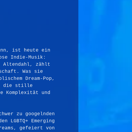
ann, ist heute ein 
ose Indie-Musik: 
e Altendahl, zählt 
schaft. Was sie 
olischem Dream-Pop, 
h die stille 
le Komplexität und 
chwer zu googelnden 
den LGBTQ+ Emerging 
reams, gefeiert von 