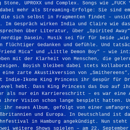
g Stone, UPROXX und Complex. Songs wie „FUCK 
dabei mehr als Streaming-Erfolge: Sie sind e
 die sich selbst in Fragmenten findet – unsic
. Im Gespräch wirken India und Claire wie da
sprechen über Literatur, über „Spirited Away
 nerdige Dasein. Musik sei für für beide „wie
n flüchtiger Gedanken und Gefühle. Und tatsä
Friend Mica“ und „Little Demon Boy“ – wie int
eben mit der Klarheit von Menschen, die geler
zeigen. Boyish bleiben dabei stets kollabora
 eine zarte Akustikversion von „Smithereens“
t Indie-Ikone King Princess ihr Gespür für D
Level hebt. Dass King Princess das Duo auf ih
hr als nur ein Karriereschritt – es war eine 
n ihrer Vision schon lange bespielt hatten. U
t ihr neues Album, gefolgt von einer umfangre
ßbritannien und Europa. In Deutschland ist d
hnfestival in Hamburg angekündigt. Nun steht
zwei weitere Shows spielen – am 22. September