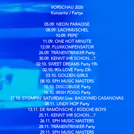
VORSCHAU 2026
Konzerte / Partys​
05.09. NEON PARADISE
08.09. LACHMUSCHEL
10.09. PEPE´
11.09. ONE HOT MINUTE
12.09. FLUXKOMPENSATOR
26.09. TRÄNENTRINKER Party
30.09. KENNT IHR SCHON…?
02.10. SWEET DREAMS Party 19h
02.10. 90´s LOVE Party 23h
03.10. GOLDEN GIRLS
08.10. SPH MUSIC MASTERS
10.10. DISCOBUDE Party
16.10. IRISH POGO Party
17.10. STOMPIN´ SATURDAY Live: BACKYARD CASANOVAS
08.11. LINDY HOP Party
13.11. DE RAMÖNSCHE / BÜDCHE BOYS
25.11. KENNT IHR SCHON…?
26.11. SPH MUSIC MASTERS
28.11. TRÄNENTRINKER Party
29.11. SPH MUSIC MASTERS