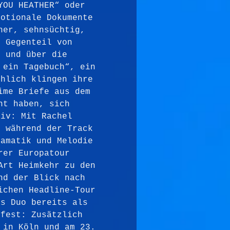
YOU HEATHER“ oder 
motionale Dokumente 
her, sehnsüchtig, 
s Gegenteil von 
“ und über die 
 ein Tagebuch“, ein 
chlich klingen ihre 
ime Briefe aus dem 
nt haben, sich 
tiv: Mit Rachel 
, während der Track 
ramatik und Melodie 
rer Europatour 
Art Heimkehr zu den 
nd der Blick nach 
ichen Headline-Tour 
as Duo bereits als 
 fest: Zusätzlich 
 in Köln und am 23. 