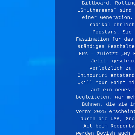
Billboard, Rollin
„Smithereens“ sind 
einer Generation,
radikal ehrlich
Popstars. Sie 
Faszination für das
ständiges Festhalte
EPs – zuletzt „My 
Jetzt, geschri
verletzlich zu 
Chinouriri entstand
„Kill Your Pain“ mi
auf ein neues 
begleiteten, war me
Bühnen, die sie i
vorn? 2025 erschein
durch die USA, Gro
Act beim Reeperba
werden Boyish auch 