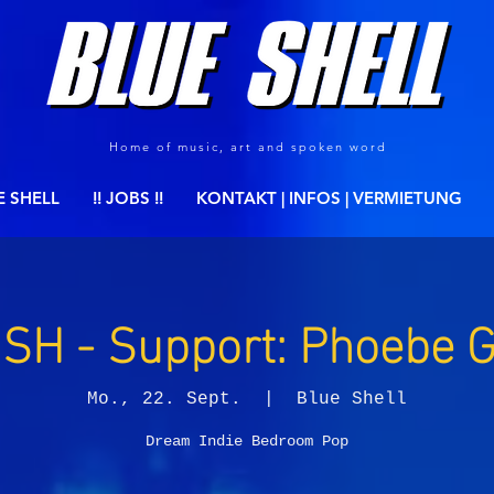
Home of music, art and spoken word
E SHELL
!! JOBS !!
KONTAKT | INFOS | VERMIETUNG
SH - Support: Phoebe 
Mo., 22. Sept.
  |  
Blue Shell
Dream Indie Bedroom Pop