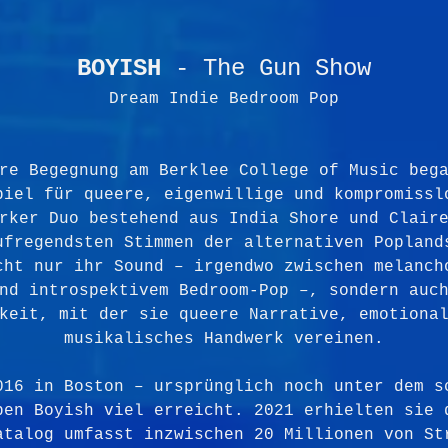
BOYISH
 - The Gun Show
Dream Indie Bedroom Pop
re Begegnung am Berklee College of Music beg
piel für queere, eigenwillige und kompromissl
rker Duo bestehend aus India Shore und Clair
ufregendsten Stimmen der alternativen Popland
cht nur ihr Sound – irgendwo zwischen melanch
nd introspektivem Bedroom-Pop –, sondern auc
keit, mit der sie queere Narrative, emotiona
musikalisches Handwerk vereinen.
016 in Boston – ursprünglich noch unter dem s
ben Boyish viel erreicht. 2021 erhielten sie 
atalog umfasst inzwischen 20 Millionen von St