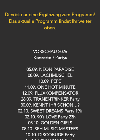
Dies ist nur eine Ergänzung zum Programm!
Das aktuelle Programm findet Ihr weiter
oben.
VORSCHAU 2026
Konzerte / Partys​
05.09. NEON PARADISE
08.09. LACHMUSCHEL
10.09. PEPE´
11.09. ONE HOT MINUTE
12.09. FLUXKOMPENSATOR
26.09. TRÄNENTRINKER Party
30.09. KENNT IHR SCHON…?
02.10. SWEET DREAMS Party 19h
02.10. 90´s LOVE Party 23h
03.10. GOLDEN GIRLS
08.10. SPH MUSIC MASTERS
10.10. DISCOBUDE Party