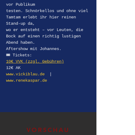
vor Publikum
testen. Schnörkellos und ohne viel 
Tamtam erlebt ihr hier reinen 
Stand-up da,
wo er entsteht – vor Leuten, die 
Bock auf einen richtig lustigen 
Abend haben.
Aftershow mit Johannes. 
🎟 Tickets: 
10€ VVK (zzgl. Gebühren)
12€ AK
www.vickiblau.de
  | 
www.renekaspar.de
VORSCHAU