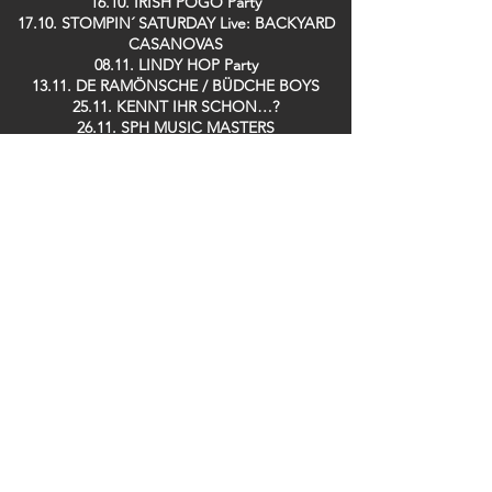
16.10. IRISH POGO Party
17.10. STOMPIN´ SATURDAY Live: BACKYARD
CASANOVAS
08.11. LINDY HOP Party
13.11. DE RAMÖNSCHE / BÜDCHE BOYS
25.11. KENNT IHR SCHON…?
26.11. SPH MUSIC MASTERS
28.11. TRÄNENTRINKER Party
29.11. SPH MUSIC MASTERS
09.12. GUIDO DOSCHE
11.12. SPH MUSIC MASTERS
13.12. DER TO
17.12. Saving TED
19.12. ZOOLOUT
26.12. DISCOBUDE Party
29.12. SILK RABBITS
Bei uns im Club erhältlich:
Gefördert von: