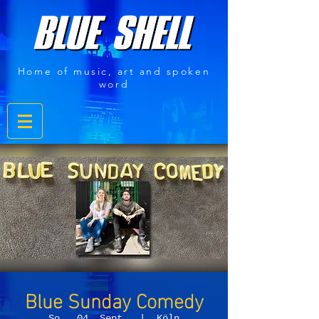
Home of music, art and spoken
word
Blue Sunday Comedy
So., 04. Sept.
  |  
Köln